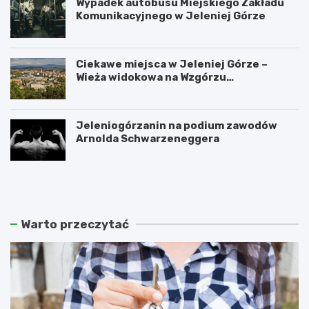
Wypadek autobusu Miejskiego Zakładu
Komunikacyjnego w Jeleniej Górze
Ciekawe miejsca w Jeleniej Górze –
Wieża widokowa na Wzgórzu
Krzywoustego
Jeleniogórzanin na podium zawodów
Arnolda Schwarzeneggera
W
S
a
z
n
k
d
l
a
a
Warto przeczytać
l
r
i
s
z
k
m
a
m
P
ł
o
o
r