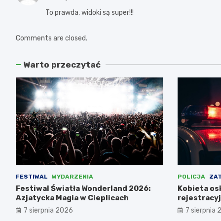
To prawda, widoki są super!!!
Comments are closed.
Warto przeczytać
FESTIWAL
WYDARZENIA
POLICJA
ZA
Festiwal Światła Wonderland 2026:
Kobieta osk
Azjatycka Magia w Cieplicach
rejestracy
pomocy ko
7 sierpnia 2026
7 sierpnia