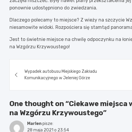
zaczęła niszczeć. Były nawet plany przekształcenia jej
ponownie udostępniono do zwiedzania.
Dlaczego polecamy to miejsce? Z wieży na szczycie W
niesamowite widoki. Rozpościera się stamtąd panorama n
Jest to świetnie miejsce na chwilę odpoczynku na łon
na Wzgórzu Krzywoustego!
Nawigacja
Wypadek autobusu Miejskiego Zakładu
wpisu
Komunikacyjnego w Jeleniej Górze
One thought on “
Ciekawe miejsca w
na Wzgórzu Krzywoustego
”
Marlen
pisze:
28 maja 2021 o 23:54