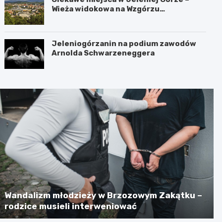
Wieża widokowa na Wzgórzu
Krzywoustego
Jeleniogórzanin na podium zawodów
Arnolda Schwarzeneggera
Wandalizm młodzieży w Brzozowym Zakątku –
rodzice musieli interweniować