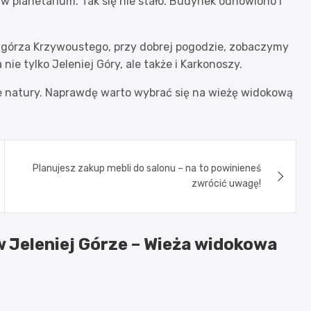
 w planetarium. Tak się nie stało. Budynek odnowiono i
zgórza Krzywoustego, przy dobrej pogodzie, zobaczymy
ie tylko Jeleniej Góry, ale także i Karkonoszy.
ie natury. Naprawdę warto wybrać się na wieżę widokową
Planujesz zakup mebli do salonu – na to powinieneś
zwrócić uwagę!
 Jeleniej Górze – Wieża widokowa