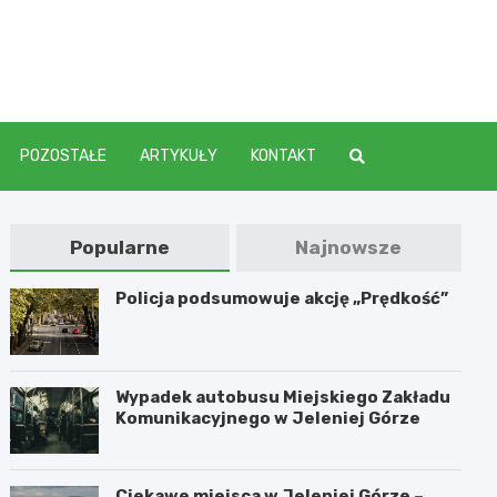
elenia
POZOSTAŁE
ARTYKUŁY
KONTAKT
Popularne
Najnowsze
Policja podsumowuje akcję „Prędkość”
Wypadek autobusu Miejskiego Zakładu
Komunikacyjnego w Jeleniej Górze
Ciekawe miejsca w Jeleniej Górze –