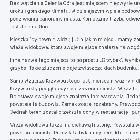
Bez wątpienia Jelenia Góra jest miejscem niezwykle ur
uroku i górskiego klimatu. W dzisiejszym wpisie podpow
podziwiania panoramy miasta. Koniecznie trzeba odwiedz
jest Jelenia Góra.
Mieszkańcy pewnie widzą już o jakim miejscu mamy zam
wieża widokowa, która swoje miejsce znalazła na Wzg
Inna nazwa tego miejsca to po prostu „Grzybek”. Wynika
grzyba. Takie złudzenie daje zwłaszcza dach budynku.
Samo Wzgórze Krzywoustego jest miejscem ważnym dla 
Krzywousty podjął decyzję o złożeniu miasta. W każdej
Bolesława swoje miejsce znalazła tam warownia. Jednak
powstała ta budowla. Zamek został rozebrany. Prawdop
Jednak teren został przekształcony w restaurację i pu
Wieża widokowa także ma ciekawą historię. Powstała w 
powstania miasta. Przez lata była miejscem, które mies