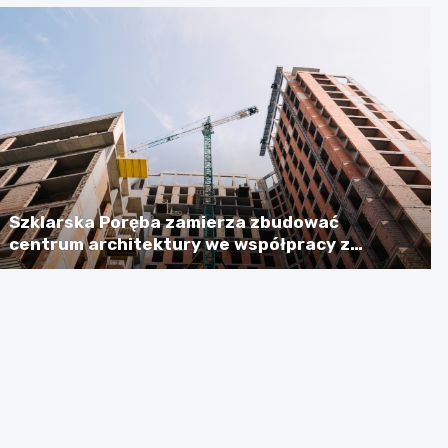
Szklarska Poręba zamierza zbudować
centrum architektury we współpracy z
Niemcami, licząc na dotację w wysokości
ponad 2,3 mln euro