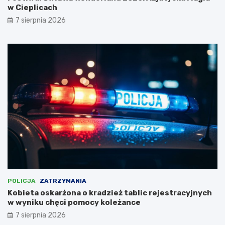
z
z
w Cieplicach
o
b
7 sierpnia 2026
w
u
y
d
m
o
Z
w
a
a
k
ć
ą
c
t
e
k
n
u
t
–
r
r
u
o
m
d
a
z
r
i
c
c
h
POLICJA
ZATRZYMANIA
e
i
Kobieta oskarżona o kradzież tablic rejestracyjnych
m
t
w wyniku chęci pomocy koleżance
u
e
7 sierpnia 2026
s
k