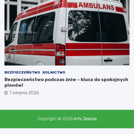
i
,
l
i
c
z
ą
c
n
a
d
o
t
BEZPIECZEŃSTWO
ROLNICTWO
a
Bezpieczeństwo podczas żniw – klucz do spokojnych
c
plonów!
j
7 sierpnia 2026
ę
w
w
y
s
Copyright © 2026
Info Jelenia
o
k
o