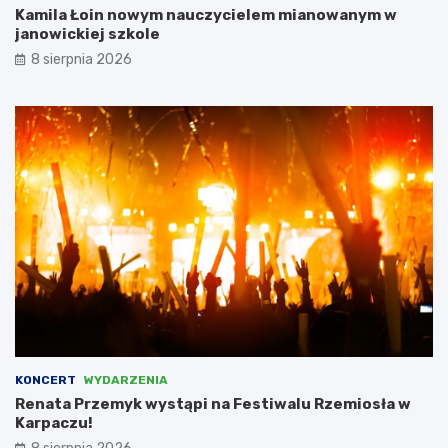
Kamila Łoin nowym nauczycielem mianowanym w
N
janowickiej szkole
i
e
8 sierpnia 2026
m
c
a
m
i
,
l
i
c
z
ą
c
n
a
d
o
t
KONCERT
WYDARZENIA
a
Renata Przemyk wystąpi na Festiwalu Rzemiosła w
c
Karpaczu!
j