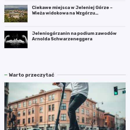
Ciekawe miejsca w Jeleniej Górze –
Wieża widokowa na Wzgórzu
Krzywoustego
Jeleniogórzanin na podium zawodów
Arnolda Schwarzeneggera
W
S
a
z
n
k
d
l
a
a
Warto przeczytać
l
r
i
s
z
k
m
a
m
P
ł
o
o
r
d
ę
z
b
i
a
e
z