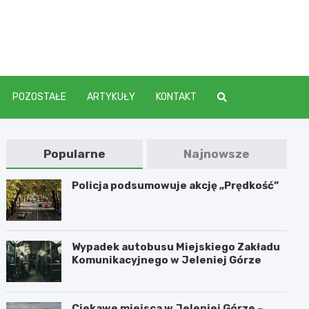
elenia
POZOSTAŁE
ARTYKUŁY
KONTAKT
Popularne
Najnowsze
Policja podsumowuje akcję „Prędkość”
Wypadek autobusu Miejskiego Zakładu
Komunikacyjnego w Jeleniej Górze
Ciekawe miejsca w Jeleniej Górze –