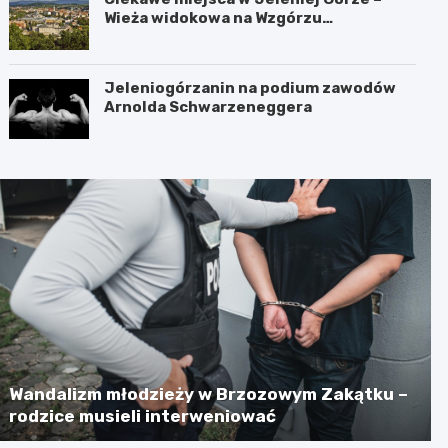
Wieża widokowa na Wzgórzu
Krzywoustego
Jeleniogórzanin na podium zawodów
Arnolda Schwarzeneggera
Wandalizm młodzieży w Brzozowym Zakątku –
rodzice musieli interweniować