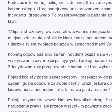
Podczas interwencji policjanci z Jeleniej Góry zatrzym
karkonoskiego, którą podejrzewano o prowadzenie sa
incydentu drogowego. Po przeprowadzeniu badania stwi
krwi.
17 lipca, strażnicy prawa zostali wezwani do miejsca kol
miejsce zdarzenia, ustalili że kierująca samochodem m
uderzyła tyłem swojego pojazdu w samochód marki Vol
Kobietą odpowiedzialną za ten incydent okazała się 47
wykonywania czynności policyjnych, funkcjonariusze wy
Zdecydowano się przeprowadzić badanie, które wykazało
Pojazd kobiety został zabezpieczony i przekazany do p
sądem, gdzie odpowie za swoje czyny. Grozi jej kara d
kierowania samochodem, utrata prawa jazdy oraz możli
Policja przypomina wszystkim użytkownikom drogi, że 
naruszenie prawa, ale przede wszystkim poważne zagro