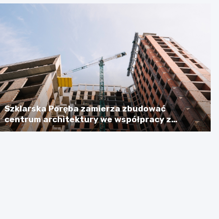
Szklarska Poręba zamierza zbudować
centrum architektury we współpracy z
Niemcami, licząc na dotację w wysokości
ponad 2,3 mln euro