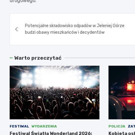
drogowego.
Nawigacja
Potencjalne składowisko odpadów w Jeleniej Górze
wpisu
budzi obawy mieszkańców i decydentów
Warto przeczytać
FESTIWAL
WYDARZENIA
POLICJA
ZA
Festiwal Światła Wonderland 2026:
Kobieta osk