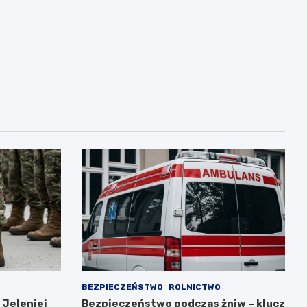
BEZPIECZEŃSTWO
ROLNICTWO
 Jeleniej
Bezpieczeństwo podczas żniw – klucz