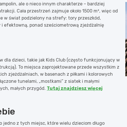
ampolin, ale o nieco innym charakterze – bardziej
akcji. Cała przestrzeń zajmuje około 1500 m², więc od
e w świat podzielony na strefy: tory przeszkód,
 i efektowną, ponad sześciometrową zjeżdżalnię
w dla dzieci, takie jak Kids Club (często funkcjonujący w
rukcją). To miejsca zaprojektowane przede wszystkim z
kkich zjeżdżalniach, w basenach z piłkami i kolorowych
łączone tunelami, „mostkami” z siatek i małymi
nych, małych przygód.
Tutaj znajdziesz więcej
ębie
o jedno z tych miejsc, które wielu dzieciom długo