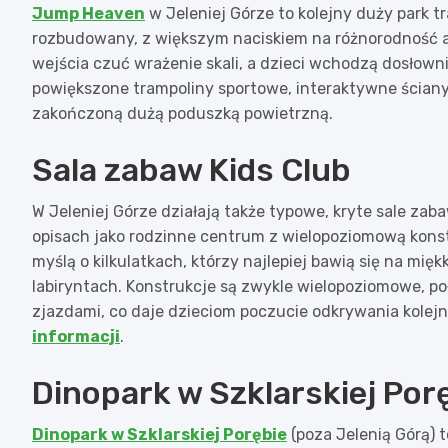
Jump Heaven
w Jeleniej Górze to kolejny duży park tr
rozbudowany, z większym naciskiem na różnorodność atr
wejścia czuć wrażenie skali, a dzieci wchodzą dosłowni
powiększone trampoliny sportowe, interaktywne ściany
zakończoną dużą poduszką powietrzną.
Sala zabaw Kids Club
W Jeleniej Górze działają także typowe, kryte sale zaba
opisach jako rodzinne centrum z wielopoziomową konst
myślą o kilkulatkach, którzy najlepiej bawią się na mię
labiryntach. Konstrukcje są zwykle wielopoziomowe, po
zjazdami, co daje dzieciom poczucie odkrywania kolej
informacji
.
Dinopark w Szklarskiej Por
Dinopark w Szklarskiej Porębie
(poza Jelenią Górą) t