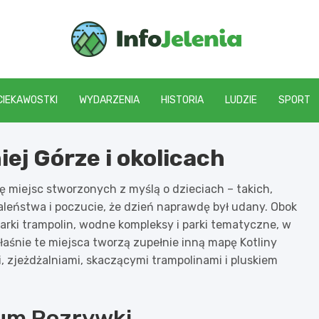
Info J
CIEKAWOSTKI
WYDARZENIA
HISTORIA
LUDZIE
SPORT
iej Górze i okolicach
się miejsc stworzonych z myślą o dzieciach – takich,
zaleństwa i poczucie, że dzień naprawdę był udany. Obok
parki trampolin, wodne kompleksy i parki tematyczne, w
właśnie te miejsca tworzą zupełnie inną mapę Kotliny
 zjeżdżalniami, skaczącymi trampolinami i pluskiem
rum Rozrywki