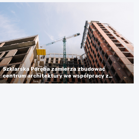
Szklarska Poręba zamierza zbudować
centrum architektury we współpracy z
Niemcami, licząc na dotację w wysokości
ponad 2,3 mln euro