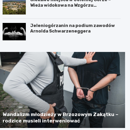
Wieża widokowa na Wzgórzu
Krzywoustego
Jeleniogórzanin na podium zawodów
Arnolda Schwarzeneggera
Wandalizm młodzieży w Brzozowym Zakątku –
rodzice musieli interweniować