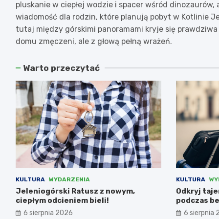
pluskanie w ciepłej wodzie i spacer wśród dinozaurów, 
wiadomość dla rodzin, które planują pobyt w Kotlinie J
tutaj między górskimi panoramami kryje się prawdziwa 
domu zmęczeni, ale z głową pełną wrażeń.
Warto przeczytać
KULTURA
WYDARZENIA
KULTURA
WY
Jeleniogórski Ratusz z nowym,
Odkryj taj
ciepłym odcieniem bieli!
podczas be
6 sierpnia 2026
6 sierpnia