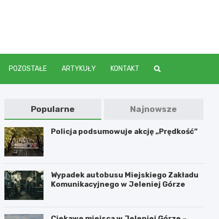
elenia
POZOSTAŁE
ARTYKUŁY
KONTAKT
Popularne
Najnowsze
Policja podsumowuje akcję „Prędkość”
Wypadek autobusu Miejskiego Zakładu
Komunikacyjnego w Jeleniej Górze
Ciekawe miejsca w Jeleniej Górze –