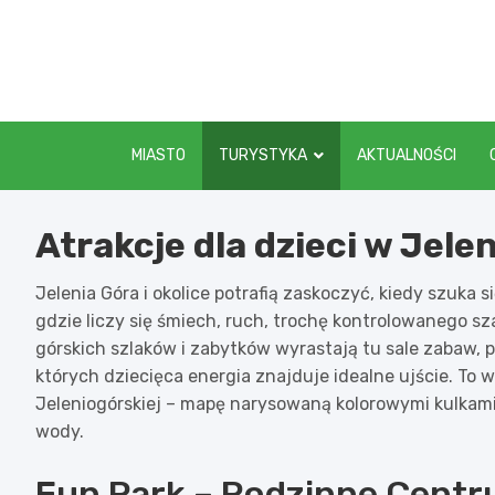
Skip
to
content
MIASTO
TURYSTYKA
AKTUALNOŚCI
Atrakcje dla dzieci w Jelen
Jelenia Góra i okolice potrafią zaskoczyć, kiedy szuka 
gdzie liczy się śmiech, ruch, trochę kontrolowanego s
górskich szlaków i zabytków wyrastają tu sale zabaw, 
których dziecięca energia znajduje idealne ujście. To 
Jeleniogórskiej – mapę narysowaną kolorowymi kulkami,
wody.
Fun Park – Rodzinne Cent