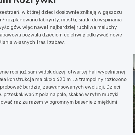
estrzeń, w której dzieci dosłownie znikają w gąszczu
m² rozplanowano labirynty, mostki, siatki do wspinania
 wyścigów, więc nawet najbardziej ruchliwe maluchy
zabawowa pozwala dzieciom co chwilę odkrywać nowe
ślania własnych tras i zabaw.
nie robi już sam widok dużej, otwartej hali wypełnionej
ała konstrukcja ma około 620 m², a trampoliny rozłożono
 spróbować bardziej zaawansowanych ewolucji. Dzieci
: przeskakiwać z pola na pole, skakać w rytm muzyki,
lądować raz za razem w ogromnym basenie z miękkimi