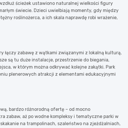
a wzdłuż ścieżek ustawiono naturalnej wielkości figury
arłym świecie. Dzieci uwielbiają momenty, gdy między
ężny roślinożerca, a ich skala naprawdę robi wrażenie,
ry łączy zabawę z wątkami związanymi z lokalną kulturą,
ze są tu duże instalacje, przestrzenie do biegania,
ejsca, w którym można odkrywać kolejne zakątki. Park
zeniu plenerowych atrakcji z elementami edukacyjnymi
 nową, bardzo różnorodną ofertę – od mocno
ra zabaw, aż po wodne kompleksy i tematyczne parki w
 skakanie na trampolinach, szaleństwo na zjeżdżalniach,