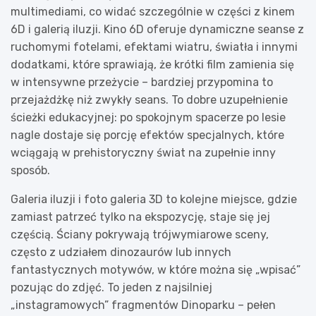
multimediami, co widać szczególnie w części z kinem
6D i galerią iluzji. Kino 6D oferuje dynamiczne seanse z
ruchomymi fotelami, efektami wiatru, światła i innymi
dodatkami, które sprawiają, że krótki film zamienia się
w intensywne przeżycie – bardziej przypomina to
przejażdżkę niż zwykły seans. To dobre uzupełnienie
ścieżki edukacyjnej: po spokojnym spacerze po lesie
nagle dostaje się porcję efektów specjalnych, które
wciągają w prehistoryczny świat na zupełnie inny
sposób.
Galeria iluzji i foto galeria 3D to kolejne miejsce, gdzie
zamiast patrzeć tylko na ekspozycję, staje się jej
częścią. Ściany pokrywają trójwymiarowe sceny,
często z udziałem dinozaurów lub innych
fantastycznych motywów, w które można się „wpisać”
pozując do zdjęć. To jeden z najsilniej
„instagramowych” fragmentów Dinoparku – pełen