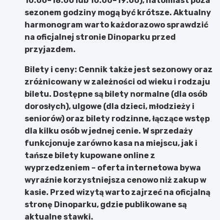
10:00–18:00 lub 10:00–19:00), natomiast poza
sezonem godziny mogą być krótsze. Aktualny
harmonogram warto każdorazowo sprawdzić
na oficjalnej stronie Dinoparku przed
przyjazdem.
Bilety i ceny:
Cennik także jest sezonowy oraz
zróżnicowany w zależności od wieku i rodzaju
biletu. Dostępne są bilety normalne (dla osób
dorosłych), ulgowe (dla dzieci, młodzieży i
seniorów) oraz bilety rodzinne, łączące wstęp
dla kilku osób w jednej cenie. W sprzedaży
funkcjonuje zarówno kasa na miejscu, jak i
tańsze bilety kupowane online z
wyprzedzeniem – oferta internetowa bywa
wyraźnie korzystniejsza cenowo niż zakup w
kasie. Przed wizytą warto zajrzeć na oficjalną
stronę Dinoparku, gdzie publikowane są
aktualne stawki.