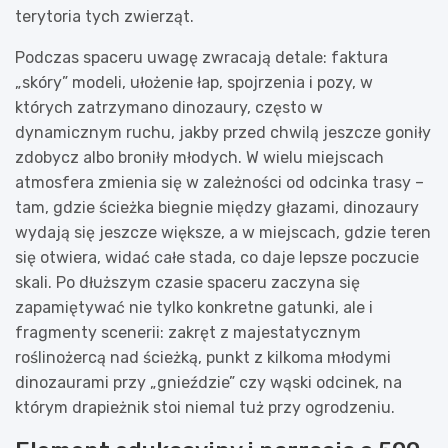
terytoria tych zwierząt.
Podczas spaceru uwagę zwracają detale: faktura
„skóry” modeli, ułożenie łap, spojrzenia i pozy, w
których zatrzymano dinozaury, często w
dynamicznym ruchu, jakby przed chwilą jeszcze goniły
zdobycz albo broniły młodych. W wielu miejscach
atmosfera zmienia się w zależności od odcinka trasy –
tam, gdzie ścieżka biegnie między głazami, dinozaury
wydają się jeszcze większe, a w miejscach, gdzie teren
się otwiera, widać całe stada, co daje lepsze poczucie
skali. Po dłuższym czasie spaceru zaczyna się
zapamiętywać nie tylko konkretne gatunki, ale i
fragmenty scenerii: zakręt z majestatycznym
roślinożercą nad ścieżką, punkt z kilkoma młodymi
dinozaurami przy „gnieździe” czy wąski odcinek, na
którym drapieżnik stoi niemal tuż przy ogrodzeniu.