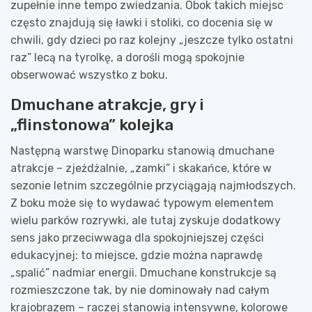
zupełnie inne tempo zwiedzania. Obok takich miejsc
często znajdują się ławki i stoliki, co docenia się w
chwili, gdy dzieci po raz kolejny „jeszcze tylko ostatni
raz” lecą na tyrolkę, a dorośli mogą spokojnie
obserwować wszystko z boku.
Dmuchane atrakcje, gry i
„flinstonowa” kolejka
Następną warstwę Dinoparku stanowią dmuchane
atrakcje – zjeżdżalnie, „zamki” i skakańce, które w
sezonie letnim szczególnie przyciągają najmłodszych.
Z boku może się to wydawać typowym elementem
wielu parków rozrywki, ale tutaj zyskuje dodatkowy
sens jako przeciwwaga dla spokojniejszej części
edukacyjnej: to miejsce, gdzie można naprawdę
„spalić” nadmiar energii. Dmuchane konstrukcje są
rozmieszczone tak, by nie dominowały nad całym
krajobrazem – raczej stanowią intensywne, kolorowe