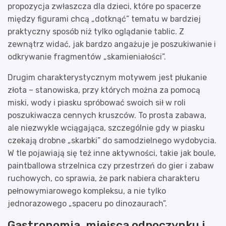
propozycja zwłaszcza dla dzieci, które po spacerze
między figurami chcą „dotknąć” tematu w bardziej
praktyczny sposób niż tylko oglądanie tablic. Z
zewnątrz widać, jak bardzo angażuje je poszukiwanie i
odkrywanie fragmentów „skamieniałości”.
Drugim charakterystycznym motywem jest płukanie
złota – stanowiska, przy których można za pomocą
miski, wody i piasku spróbować swoich sił w roli
poszukiwacza cennych kruszców. To prosta zabawa,
ale niezwykle wciągająca, szczególnie gdy w piasku
czekają drobne „skarbki” do samodzielnego wydobycia.
W tle pojawiają się też inne aktywności, takie jak boule,
paintballowa strzelnica czy przestrzeń do gier i zabaw
ruchowych, co sprawia, że park nabiera charakteru
pełnowymiarowego kompleksu, a nie tylko
jednorazowego „spaceru po dinozaurach”.
Gastronomia, miejsca odpoczynku i