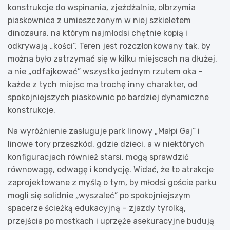
konstrukcje do wspinania, zjeżdżalnie, olbrzymia
piaskownica z umieszczonym w niej szkieletem
dinozaura, na którym najmłodsi chętnie kopią i
odkrywają „kości”. Teren jest rozczłonkowany tak, by
można było zatrzymać się w kilku miejscach na dłużej,
a nie „odfajkować” wszystko jednym rzutem oka –
każde z tych miejsc ma trochę inny charakter, od
spokojniejszych piaskownic po bardziej dynamiczne
konstrukcje.
Na wyróżnienie zasługuje park linowy „Małpi Gaj” i
linowe tory przeszkód, gdzie dzieci, a w niektórych
konfiguracjach również starsi, mogą sprawdzić
równowagę, odwagę i kondycję. Widać, że to atrakcje
zaprojektowane z myślą o tym, by młodsi goście parku
mogli się solidnie „wyszaleć” po spokojniejszym
spacerze ścieżką edukacyjną – zjazdy tyrolką,
przejścia po mostkach i uprzęże asekuracyjne budują