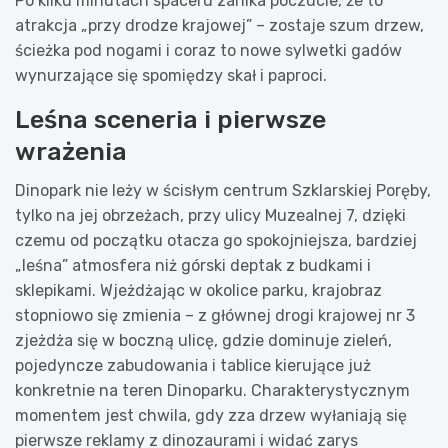
Po kilku minutach spaceru zanika poczucie, że to
atrakcja „przy drodze krajowej” – zostaje szum drzew,
ścieżka pod nogami i coraz to nowe sylwetki gadów
wynurzające się spomiędzy skał i paproci.
Leśna sceneria i pierwsze
wrażenia
Dinopark nie leży w ścisłym centrum Szklarskiej Poręby,
tylko na jej obrzeżach, przy ulicy Muzealnej 7, dzięki
czemu od początku otacza go spokojniejsza, bardziej
„leśna” atmosfera niż górski deptak z budkami i
sklepikami. Wjeżdżając w okolice parku, krajobraz
stopniowo się zmienia – z głównej drogi krajowej nr 3
zjeżdża się w boczną ulicę, gdzie dominuje zieleń,
pojedyncze zabudowania i tablice kierujące już
konkretnie na teren Dinoparku. Charakterystycznym
momentem jest chwila, gdy zza drzew wyłaniają się
pierwsze reklamy z dinozaurami i widać zarys