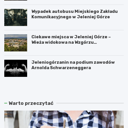
Wypadek autobusu Miejskiego Zakładu
Komunikacyjnego w Jeleniej Górze
Ciekawe miejsca w Jeleniej Górze –
Wieża widokowa na Wzgórzu
Krzywoustego
Jeleniogórzanin na podium zawodów
Arnolda Schwarzeneggera
W
S
a
z
n
k
d
l
a
a
Warto przeczytać
l
r
i
s
z
k
m
a
m
P