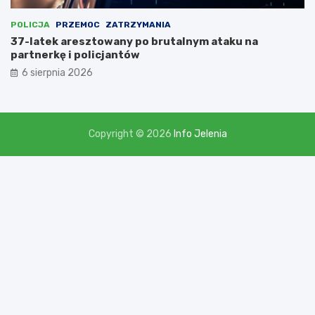
o
t
POLICJA
PRZEMOC
ZATRZYMANIA
a
37-latek aresztowany po brutalnym ataku na
c
partnerkę i policjantów
j
6 sierpnia 2026
ę
w
w
y
s
Copyright © 2026
Info Jelenia
o
k
o
ś
c
i
p
o
n
a
d
2
,