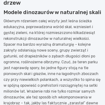
drzew
Modele dinozaurów w naturalnej skali
Głównym rdzeniem całej wizyty jest leśna ścieżka
edukacyjna, poprowadzona wśród skał, wzniesień i
gęstej zieleni, na której rozmieszczono kilkadziesiąt
rekonstrukcji dinozaurów w naturalnej wielkości.
Spacer ma bardzo wyraźną dramaturgię – kolejne
zakręty odsłaniają nowe sceny, grupy zwierząt i
gatunki, od drapieżników o zębach długości dłoni po
ogromne, roślinożerne olbrzymy. Czuć, że teren parku
jest naprawdę spory, bo jedne figury stoją na tle
pionowych skał i głazów, inne na łagodnych zboczach
czy przy niewielkich polankach, a wszystko to spina się
w spójną opowieść o prehistorii rozciągniętej na setki
milionów lat. Wrażenie robi nie tylko rozmiar samych
dinozaurów, ale też sposób ich wkomponowania w
krajobraz – tak, jakby las faktycznie „zarastał” dawne