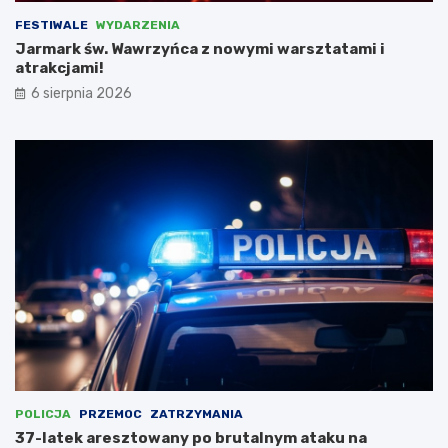
a
y
FESTIWALE
WYDARZENIA
ć
z
Jarmark św. Wawrzyńca z nowymi warsztatami i
N
atrakcjami!
i
e
6 sierpnia 2026
m
c
a
m
i
,
l
i
c
z
ą
c
n
a
d
o
t
POLICJA
PRZEMOC
ZATRZYMANIA
a
37-latek aresztowany po brutalnym ataku na