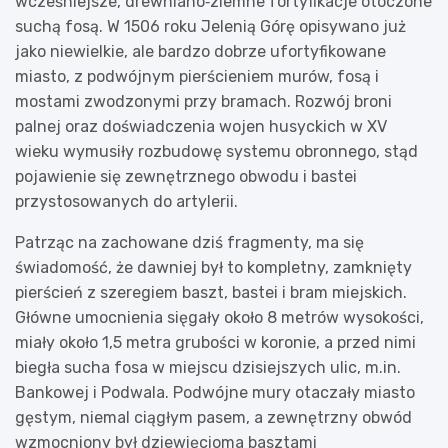
wcześniejsze, drewniano‑ziemne fortyfikacje otoczone
suchą fosą. W 1506 roku Jelenią Górę opisywano już
jako niewielkie, ale bardzo dobrze ufortyfikowane
miasto, z podwójnym pierścieniem murów, fosą i
mostami zwodzonymi przy bramach. Rozwój broni
palnej oraz doświadczenia wojen husyckich w XV
wieku wymusiły rozbudowę systemu obronnego, stąd
pojawienie się zewnętrznego obwodu i bastei
przystosowanych do artylerii.
Patrząc na zachowane dziś fragmenty, ma się
świadomość, że dawniej był to kompletny, zamknięty
pierścień z szeregiem baszt, bastei i bram miejskich.
Główne umocnienia sięgały około 8 metrów wysokości,
miały około 1,5 metra grubości w koronie, a przed nimi
biegła sucha fosa w miejscu dzisiejszych ulic, m.in.
Bankowej i Podwala. Podwójne mury otaczały miasto
gęstym, niemal ciągłym pasem, a zewnętrzny obwód
wzmocniony był dziewięcioma basztami