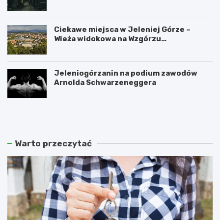
Ciekawe miejsca w Jeleniej Górze –
Wieża widokowa na Wzgórzu
Krzywoustego
Jeleniogórzanin na podium zawodów
Arnolda Schwarzeneggera
W
S
a
z
n
k
d
l
a
a
Warto przeczytać
l
r
i
s
z
k
m
a
m
P
ł
o
o
r
d
ę
z
b