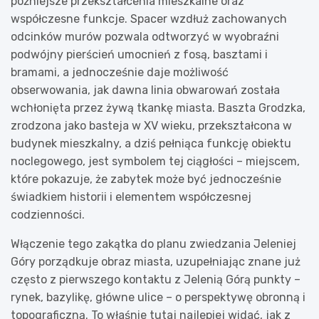
późniejsze przekształcenia mieszkalne oraz
współczesne funkcje. Spacer wzdłuż zachowanych
odcinków murów pozwala odtworzyć w wyobraźni
podwójny pierścień umocnień z fosą, basztami i
bramami, a jednocześnie daje możliwość
obserwowania, jak dawna linia obwarowań została
wchłonięta przez żywą tkankę miasta. Baszta Grodzka,
zrodzona jako basteja w XV wieku, przekształcona w
budynek mieszkalny, a dziś pełniąca funkcję obiektu
noclegowego, jest symbolem tej ciągłości – miejscem,
które pokazuje, że zabytek może być jednocześnie
świadkiem historii i elementem współczesnej
codzienności.
Włączenie tego zakątka do planu zwiedzania Jeleniej
Góry porządkuje obraz miasta, uzupełniając znane już
często z pierwszego kontaktu z Jelenią Górą punkty –
rynek, bazylikę, główne ulice – o perspektywę obronną i
topograficzną. To właśnie tutaj najlepiej widać, jak z