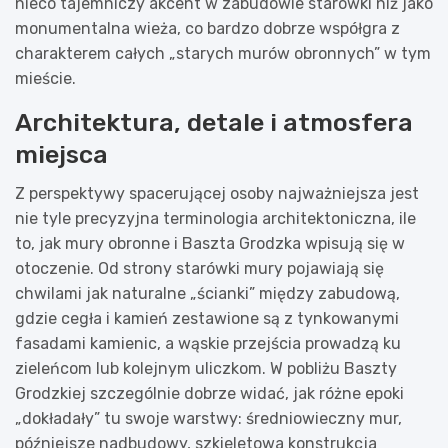
nieco tajemniczy akcent w zabudowie starówki niż jako
monumentalna wieża, co bardzo dobrze współgra z
charakterem całych „starych murów obronnych” w tym
mieście.
Architektura, detale i atmosfera
miejsca
Z perspektywy spacerującej osoby najważniejsza jest
nie tyle precyzyjna terminologia architektoniczna, ile
to, jak mury obronne i Baszta Grodzka wpisują się w
otoczenie. Od strony starówki mury pojawiają się
chwilami jak naturalne „ścianki” między zabudową,
gdzie cegła i kamień zestawione są z tynkowanymi
fasadami kamienic, a wąskie przejścia prowadzą ku
zieleńcom lub kolejnym uliczkom. W pobliżu Baszty
Grodzkiej szczególnie dobrze widać, jak różne epoki
„dokładały” tu swoje warstwy: średniowieczny mur,
późniejsze nadbudowy, szkieletowa konstrukcja