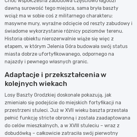
Choć współczesna zabudowa częściowo łagodzi
dawną surowość tego miejsca, sama bryła baszty
wciąż ma w sobie coś z militarnego charakteru:
masywne mury, wyraźne odcięcie od reszty zabudowy i
świadome wykorzystanie różnicy poziomów terenu.
Historia obiektu nierozerwalnie wiąże się więc z
etapem, w którym Jelenia Góra budowała swój status
miasta dobrze ufortyfikowanego, odpornego na
najazdy i pewnego własnych granic.
Adaptacje i przekształcenia w
kolejnych wiekach
Losy Baszty Grodzkiej doskonale pokazują, jak
zmieniało się podejście do miejskich fortyfikacji na
przestrzeni stuleci. Już w XVII wieku baszta przestała
pełnić funkcję stricte obronną i została zaadaptowana
do celów mieszkalnych, a w XVIII stuleciu – wraz z
dobudówką – całkowicie zatraciła swój pierwotny