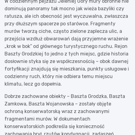
W codziennym pejzażu Jeleniej Góry mury obronne nie
dominują panoramy tak mocno jak wieża bazyliki czy
ratusza, ale ich obecność jest wyczuwalna, zwłaszcza
przy dłuższym spacerze po starówce. Fragmenty
murów tworzą ciche, często zielone zaplecza ulic, a
przejścia wzdłuż obwarowań dają przyjemne wrażenie
„krok w bok” od głównego turystycznego ruchu. Rejon
Baszty Grodzkiej to jedno z tych miejsc, gdzie historia
dosłownie styka się ze współczesnością – obok dawnej
fortyfikacji znajdują się mieszkania, punkty usługowe i
codzienny ruch, który nie odbiera temu miejscu
klimatu, lecz go dopełnia.
Dobrze zachowane obiekty – Baszta Grodzka, Baszta
Zamkowa, Baszta Wojanowska – zostały objęte
ochroną konserwatorską wraz z zachowanymi
fragmentami murów. W dokumentach
konserwatorskich podkreśla się konieczność
zachowania brył, rzutów kondygnacji, zadaszeń,