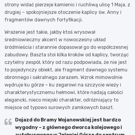
strony widać pierzeje kamienic i ruchliwą ulicę 1 Maja, z
drugiej – spokojniejsze otoczenie kaplicy św. Anny i
fragmentów dawnych fortyfikacji.
Wrażenie jest takie, jakby ktoś wrysował
średniowieczny akcent w nowoczesny układ
śródmieścia i starannie dopasował go do współczesnej
zabudowy. Baszta stoi kilka kroków od kaplicy, tworząc
czytelny zespół, który od razu podpowiada, że nie jest
to pojedynczy obiekt, ale fragment dawnego systemu
obronnego i sakralnego zarazem. Wzrok mimowolnie
wędruje ku górze – ku zegarowi na szczycie wieży i
charakterystycznemu hełmowi, które nadają całości
elegancki, nieco miejski charakter, odróżniający to
miejsce od typowo surowych zamkowych baszt.
Dojazd do Bramy Wojanowskiej jest bardzo
wygodny – z głównego dworca kolejowego i
autobusowego w Jeleniej Górze do centrum