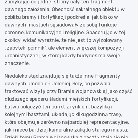
zamykając od jednej strony cały ten fragment
dawnego założenia. Obecność sakralnego obiektu w
pobliżu bramy i fortyfikacji podkreśla, jak blisko w
dawnych miastach sąsiadowały ze sobą funkcje
obronne, komunikacyjne i religijne. Spacerując w tej
okolicy, widać wyraźnie, że nie jest to wyizolowany
„zabytek–pomnik”, ale element większej kompozycji
urbanistycznej, w której każdy budynek ma swoje
znaczenie.
Niedaleko stąd znajdują się także inne fragmenty
dawnych umocnień Jeleniej Góry, co pozwala
traktować wizytę przy Bramie Wojanowskiej jako część
dłuższego spaceru śladami miejskich fortyfikacji.
Łatwo połączyć ten punkt z rynkiem, bazyliką i
kolejnymi basztami, układając kilkugodzinną trasę,
która obejmuje zarówno najbardziej reprezentacyjne,
jak i nieco bardziej kameralne zakątki starego miasta.
Dzięki temu Brama Wojanowska z basztą staje się nie