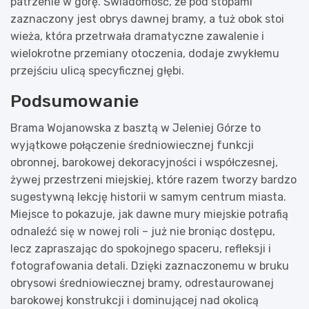
patrzenie w górę. Świadomość, że pod stopami
zaznaczony jest obrys dawnej bramy, a tuż obok stoi
wieża, która przetrwała dramatyczne zawalenie i
wielokrotne przemiany otoczenia, dodaje zwykłemu
przejściu ulicą specyficznej głębi.
Podsumowanie
Brama Wojanowska z basztą w Jeleniej Górze to
wyjątkowe połączenie średniowiecznej funkcji
obronnej, barokowej dekoracyjności i współczesnej,
żywej przestrzeni miejskiej, które razem tworzy bardzo
sugestywną lekcję historii w samym centrum miasta.
Miejsce to pokazuje, jak dawne mury miejskie potrafią
odnaleźć się w nowej roli – już nie broniąc dostępu,
lecz zapraszając do spokojnego spaceru, refleksji i
fotografowania detali. Dzięki zaznaczonemu w bruku
obrysowi średniowiecznej bramy, odrestaurowanej
barokowej konstrukcji i dominującej nad okolicą