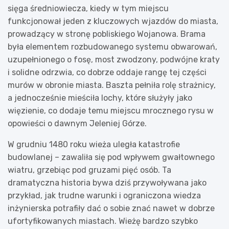
sięga średniowiecza, kiedy w tym miejscu
funkcjonował jeden z kluczowych wjazdów do miasta,
prowadzący w stronę pobliskiego Wojanowa. Brama
była elementem rozbudowanego systemu obwarowań,
uzupełnionego o fosę, most zwodzony, podwójne kraty
i solidne odrzwia, co dobrze oddaje rangę tej części
murów w obronie miasta. Baszta pełniła rolę strażnicy,
a jednocześnie mieściła lochy, które służyły jako
więzienie, co dodaje temu miejscu mrocznego rysu w
opowieści o dawnym Jeleniej Górze.
W grudniu 1480 roku wieża uległa katastrofie
budowlanej – zawaliła się pod wpływem gwałtownego
wiatru, grzebiąc pod gruzami pięć osób. Ta
dramatyczna historia bywa dziś przywoływana jako
przykład, jak trudne warunki i ograniczona wiedza
inżynierska potrafiły dać o sobie znać nawet w dobrze
ufortyfikowanych miastach. Wieżę bardzo szybko