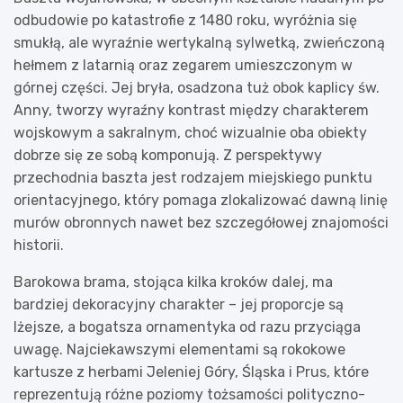
odbudowie po katastrofie z 1480 roku, wyróżnia się
smukłą, ale wyraźnie wertykalną sylwetką, zwieńczoną
hełmem z latarnią oraz zegarem umieszczonym w
górnej części. Jej bryła, osadzona tuż obok kaplicy św.
Anny, tworzy wyraźny kontrast między charakterem
wojskowym a sakralnym, choć wizualnie oba obiekty
dobrze się ze sobą komponują. Z perspektywy
przechodnia baszta jest rodzajem miejskiego punktu
orientacyjnego, który pomaga zlokalizować dawną linię
murów obronnych nawet bez szczegółowej znajomości
historii.
Barokowa brama, stojąca kilka kroków dalej, ma
bardziej dekoracyjny charakter – jej proporcje są
lżejsze, a bogatsza ornamentyka od razu przyciąga
uwagę. Najciekawszymi elementami są rokokowe
kartusze z herbami Jeleniej Góry, Śląska i Prus, które
reprezentują różne poziomy tożsamości polityczno-