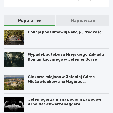
Popularne
Najnowsze
Policja podsumowuje akcję „Prędkość”
Wypadek autobusu Miejskiego Zakładu
Komunikacyjnego w Jeleniej Górze
Ciekawe miejsca w Jeleniej Górze –
Wieża widokowa na Wzgórzu
Krzywoustego
Jeleniogórzanin na podium zawodów
Arnolda Schwarzeneggera
W
S