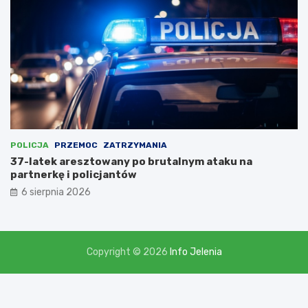
l
i
c
z
ą
c
n
a
d
o
t
POLICJA
PRZEMOC
ZATRZYMANIA
a
37-latek aresztowany po brutalnym ataku na
c
partnerkę i policjantów
j
6 sierpnia 2026
ę
w
w
y
s
Copyright © 2026
Info Jelenia
o
k
o
ś