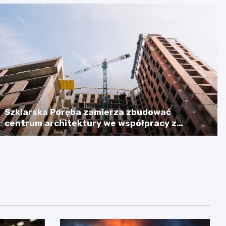
Szklarska Poręba zamierza zbudować
centrum architektury we współpracy z
Niemcami, licząc na dotację w wysokości
ponad 2,3 mln euro