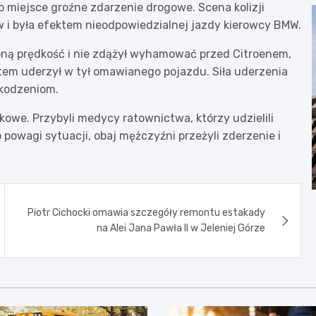
o miejsce groźne zdarzenie drogowe. Scena kolizji
w i była efektem nieodpowiedzialnej jazdy kierowcy BMW.
ną prędkość i nie zdążył wyhamować przed Citroenem,
petem uderzył w tył omawianego pojazdu. Siła uderzenia
zkodzeniom.
owe. Przybyli medycy ratownictwa, którzy udzielili
wagi sytuacji, obaj mężczyźni przeżyli zderzenie i
Piotr Cichocki omawia szczegóły remontu estakady
na Alei Jana Pawła II w Jeleniej Górze