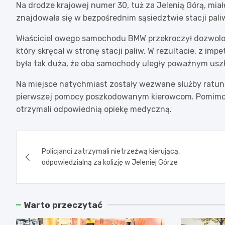
Na drodze krajowej numer 30, tuż za Jelenią Górą, miał
znajdowała się w bezpośrednim sąsiedztwie stacji pali
Właściciel owego samochodu BMW przekroczył dozwolo
który skręcał w stronę stacji paliw. W rezultacie, z im
była tak duża, że oba samochody uległy poważnym us
Na miejsce natychmiast zostały wezwane służby ratunk
pierwszej pomocy poszkodowanym kierowcom. Pomimo po
otrzymali odpowiednią opiekę medyczną.
Nawigacja
Policjanci zatrzymali nietrzeźwą kierującą,
wpisu
odpowiedzialną za kolizję w Jeleniej Górze
Warto przeczytać