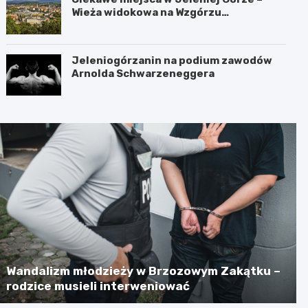
Wieża widokowa na Wzgórzu
Krzywoustego
Jeleniogórzanin na podium zawodów
Arnolda Schwarzeneggera
Wandalizm młodzieży w Brzozowym Zakątku –
rodzice musieli interweniować