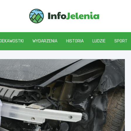
Info J
CIEKAWOSTKI
WYDARZENIA
HISTORIA
LUDZIE
SPORT