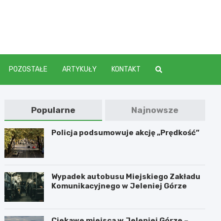
elenia
POZOSTAŁE
ARTYKUŁY
KONTAKT
Popularne
Najnowsze
Policja podsumowuje akcję „Prędkość”
Wypadek autobusu Miejskiego Zakładu
Komunikacyjnego w Jeleniej Górze
Ciekawe miejsca w Jeleniej Górze –