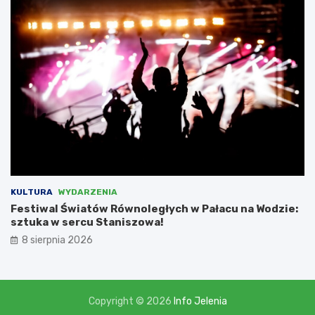
a
m
i
,
l
i
c
z
ą
c
n
a
d
o
t
KULTURA
WYDARZENIA
a
Festiwal Światów Równoległych w Pałacu na Wodzie:
c
sztuka w sercu Staniszowa!
j
8 sierpnia 2026
ę
w
w
y
s
Copyright © 2026
Info Jelenia
o