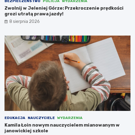
BEZPIECZEŃSTWO
POLICJA
WYDARZENIA
z
z
o
a
Zwolnij w Jeleniej Górze: Przekroczenie prędkości
z
z
grozi utratą prawa jazdy!
o
b
8 sierpnia 2026
w
u
y
d
m
o
Z
w
a
a
k
ć
ą
c
t
e
k
n
u
t
–
r
r
u
o
m
d
a
z
r
i
c
c
h
EDUKACJA
NAUCZYCIELE
WYDARZENIA
e
i
Kamila Łoin nowym nauczycielem mianowanym w
m
t
janowickiej szkole
u
e