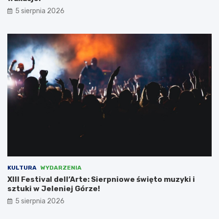
e
5 sierpnia 2026
m
c
a
m
i
,
l
i
c
z
ą
c
n
a
d
o
t
KULTURA
WYDARZENIA
a
XIII Festival dell’Arte: Sierpniowe święto muzyki i
c
sztuki w Jeleniej Górze!
j
5 sierpnia 2026
ę
w