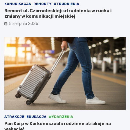
c
h
KOMUNIKACJA
REMONTY
UTRUDNIENIA
e
i
Remont ul. Czarnoleskiej: utrudnienia w ruchu i
m
t
zmiany w komunikacji miejskiej
u
e
5 sierpnia 2026
s
k
i
t
e
u
l
r
i
y
i
w
n
e
t
w
e
s
r
p
w
ó
e
ł
n
p
i
r
o
a
w
c
a
y
ATRAKCJE
EDUKACJA
WYDARZENIA
ć
z
Pan Karp w Karkonoszach: rodzinne atrakcje na
N
wakacje!
i