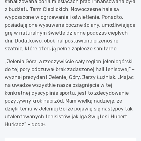
sfinalizowana po 14 miesiącach prac i finansowana była
z budżetu Term Cieplickich. Nowoczesne hale są
wyposażone w ogrzewanie i oświetlenie. Ponadto,
posiadają one wysuwane boczne ściany, umożliwiające
grę w naturalnym świetle dzienne podczas ciepłych
dni. Dodatkowo, obok hal postawiono przenośne
szatnie, które oferują pełne zaplecze sanitarne.
„Jelenia Góra, a rzeczywiście cały region jeleniogórski,
do tej pory odczuwał brak zadaszonej hali tenisowej” –
wyznał prezydent Jeleniej Góry, Jerzy Łużniak. „Mając
na uwadze wszystkie nasze osiągnięcia w tej
konkretnej dyscyplinie sportu, jest to zdecydowanie
pozytywny krok naprzód. Mam wielką nadzieję, że
dzięki temu w Jeleniej Górze pojawią się następcy tak
utalentowanych tenisistów jak Iga Świątek i Hubert
Hurkacz” – dodał.