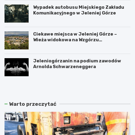
Wypadek autobusu Miejskiego Zakładu
Komunikacyjnego w Jeleniej Górze
Ciekawe miejsca w Jeleniej Górze –
Wieża widokowa na Wzgórzu
Krzywoustego
Jeleniogórzanin na podium zawodów
Arnolda Schwarzeneggera
W
S
a
z
n
k
d
l
a
a
Warto przeczytać
l
r
i
s
z
k
m
a
m
P
ł
o