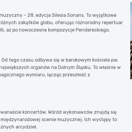
l muzyczny – 28. edycja Silesia Sonans. To wyjątkowe
różnych zakątków globu, oferując różnorodny repertuar
olli, aż po nowoczesne kompozycje Pendereckiego.
u. Od tego czasu odbywa się w barokowym kościele pw.
największych organów na Dolnym Śląsku. To właśnie w
ą magicznego wymiaru, łącząc przeszłość z
 dwanaście koncertów. Wśród wykonawców znajdą się
 na międzynarodowej scenie muzycznej. Ich występy to
cznych arcydzieł.