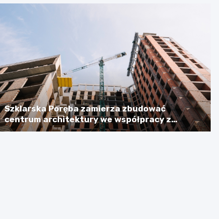
Szklarska Poręba zamierza zbudować
centrum architektury we współpracy z
Niemcami, licząc na dotację w wysokości
ponad 2,3 mln euro