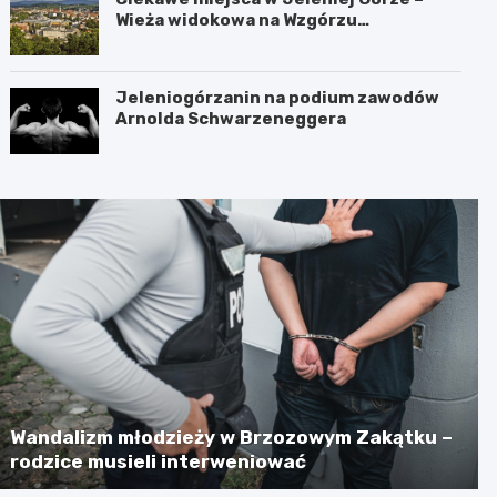
Wieża widokowa na Wzgórzu
Krzywoustego
Jeleniogórzanin na podium zawodów
Arnolda Schwarzeneggera
Wandalizm młodzieży w Brzozowym Zakątku –
rodzice musieli interweniować