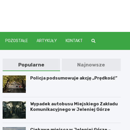
elenia
POZOSTAŁE
ARTYKUŁY
KONTAKT
Popularne
Najnowsze
Policja podsumowuje akcję „Prędkość”
Wypadek autobusu Miejskiego Zakładu
Komunikacyjnego w Jeleniej Górze
Ciekawe miejsca w Jeleniej Górze –