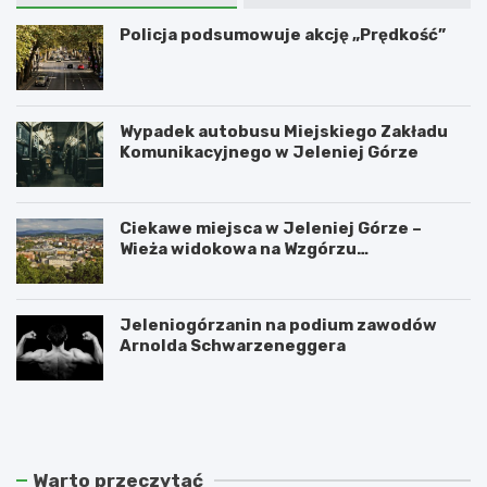
Policja podsumowuje akcję „Prędkość”
Wypadek autobusu Miejskiego Zakładu
Komunikacyjnego w Jeleniej Górze
Ciekawe miejsca w Jeleniej Górze –
Wieża widokowa na Wzgórzu
Krzywoustego
Jeleniogórzanin na podium zawodów
Arnolda Schwarzeneggera
W
S
a
z
n
k
d
l
a
a
Warto przeczytać
l
r