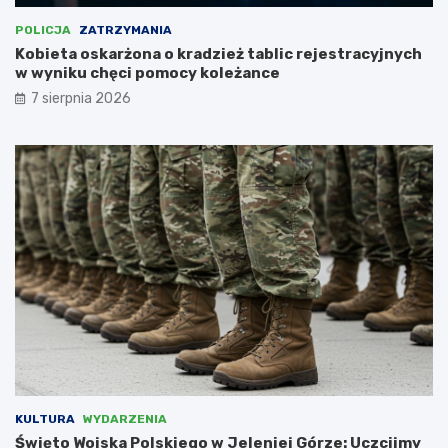
i
c
c
h
POLICJA
ZATRZYMANIA
e
i
Kobieta oskarżona o kradzież tablic rejestracyjnych
m
t
w wyniku chęci pomocy koleżance
u
e
7 sierpnia 2026
s
k
i
t
e
u
l
r
i
y
i
w
n
e
t
w
e
s
r
p
w
ó
e
ł
n
p
i
r
o
a
w
c
a
y
KULTURA
WYDARZENIA
ć
z
Święto Wojska Polskiego w Jeleniej Górze: Uczcijmy
N