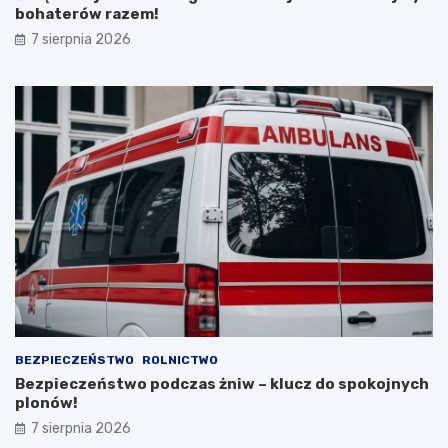
bohaterów razem!
i
e
7 sierpnia 2026
m
c
a
m
i
,
l
i
c
z
ą
c
n
a
d
o
t
BEZPIECZEŃSTWO
ROLNICTWO
a
Bezpieczeństwo podczas żniw – klucz do spokojnych
c
plonów!
j
7 sierpnia 2026
ę