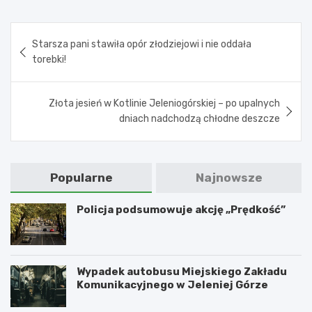
Nawigacja
Starsza pani stawiła opór złodziejowi i nie oddała
wpisu
torebki!
Złota jesień w Kotlinie Jeleniogórskiej – po upalnych
dniach nadchodzą chłodne deszcze
Popularne
Najnowsze
Policja podsumowuje akcję „Prędkość”
Wypadek autobusu Miejskiego Zakładu
Komunikacyjnego w Jeleniej Górze