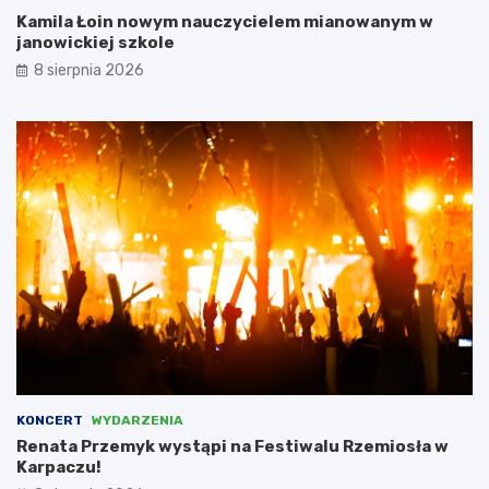
ć
z
Kamila Łoin nowym nauczycielem mianowanym w
N
janowickiej szkole
i
e
8 sierpnia 2026
m
c
a
m
i
,
l
i
c
z
ą
c
n
a
d
o
t
KONCERT
WYDARZENIA
a
Renata Przemyk wystąpi na Festiwalu Rzemiosła w
c
Karpaczu!
j