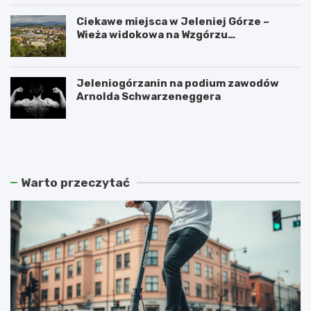
Ciekawe miejsca w Jeleniej Górze –
Wieża widokowa na Wzgórzu
Krzywoustego
Jeleniogórzanin na podium zawodów
Arnolda Schwarzeneggera
W
S
a
z
n
k
d
l
a
a
Warto przeczytać
l
r
i
s
z
k
m
a
m
P
ł
o
o
r
d
ę
z
b
i
a