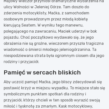
Majowy wieczór przyniósł dramatyczne wydarzenia na
ulicy Wolności w Jeleniej Górze. Tam doszło do
zderzenia motocyklisty, Maćka, z samochodem
osobowym prowadzonym przez młodą kobietę
kierującą Seatem. W wyniku tego manewru,
polegającego na zawracaniu, Maciek uderzył w bok
pojazdu. Choć początkowo wydawało się, że jego
obrażenia nie są groźne, wieczorem przyszła tragiczna
wiadomość o śmierci młodego jeleniogórzanina. Ta
niespodziewana strata była ogromnym ciosem dla jego
rodziny i przyjaciół.
Pamięć w sercach bliskich
Aby uczcić pamięć Maćka, jego bliscy zdecydowali się
postawić krzyż w miejscu wypadku. To miejsce stało się
symbolicznym punktem spotkań dla rodziny i
przyjaciół, którzy chcieli w ten sposób wyrazić swoją
miłość i tęsknotę za zmarłym. Kask motocyklowy,