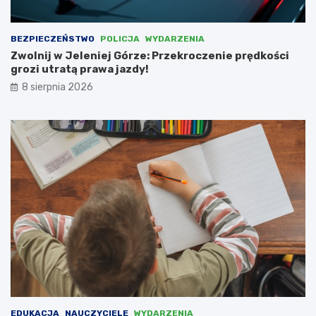
z
r
i
c
c
h
BEZPIECZEŃSTWO
POLICJA
WYDARZENIA
e
i
Zwolnij w Jeleniej Górze: Przekroczenie prędkości
m
t
grozi utratą prawa jazdy!
u
e
8 sierpnia 2026
s
k
i
t
e
u
l
r
i
y
i
w
n
e
t
w
e
s
r
p
w
ó
e
ł
n
p
i
r
o
a
w
c
a
y
EDUKACJA
NAUCZYCIELE
WYDARZENIA