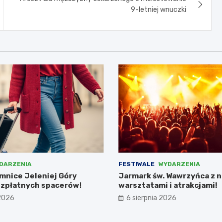
9-letniej wnuczki
DARZENIA
FESTIWALE
WYDARZENIA
emnice Jeleniej Góry
Jarmark św. Wawrzyńca z 
zpłatnych spacerów!
warsztatami i atrakcjami!
 2026
6 sierpnia 2026