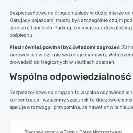
Bezpieczeństwo na drogach zależy w dużej mierze od os
Kierujący pojazdami muszą być szczególnie czujni podc
przeszkód ani osób. Parking czy miejsca z dużą ilości
pośpiechu.
Piesi również powinni być świadomi zagrożeń
. Zan
kierowca ich widzi i nie wykonuje manewru. Wchodzeni
prowadzić do tragicznych w skutkach zdarzeń.
Wspólna odpowiedzialność
Bezpieczeństwo na drogach to wspólna odpowiedzialn
koncentracja i wzajemny szacunek to kluczowe elemen
apeluje o rozwagę i przypomina, że nawet chwila nieu
Nawigacja
Brydżowe emocje w Jeleniej Górze: Mistrzostwa na