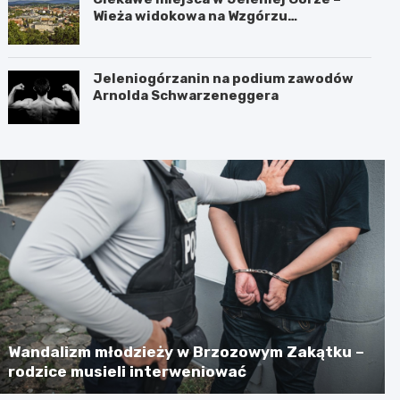
Wieża widokowa na Wzgórzu
Krzywoustego
Jeleniogórzanin na podium zawodów
Arnolda Schwarzeneggera
Wandalizm młodzieży w Brzozowym Zakątku –
rodzice musieli interweniować