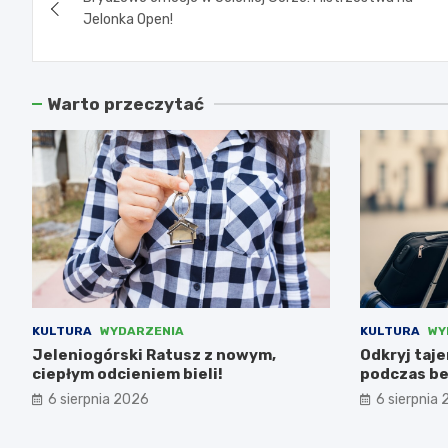
wpisu
Jelonka Open!
Warto przeczytać
KULTURA
WYDARZENIA
KULTURA
WY
Jeleniogórski Ratusz z nowym,
Odkryj taj
ciepłym odcieniem bieli!
podczas be
6 sierpnia 2026
6 sierpnia