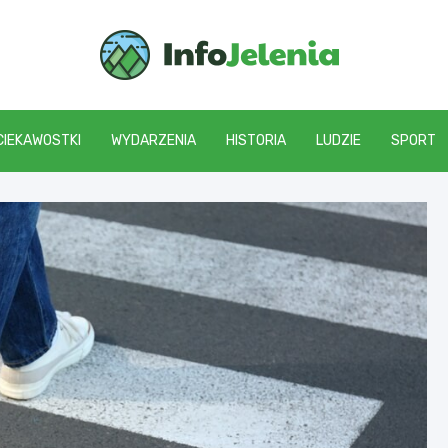
Info J
CIEKAWOSTKI
WYDARZENIA
HISTORIA
LUDZIE
SPORT