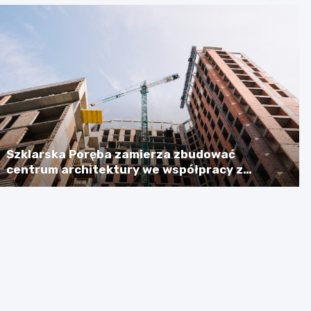
Szklarska Poręba zamierza zbudować
centrum architektury we współpracy z
Niemcami, licząc na dotację w wysokości
ponad 2,3 mln euro