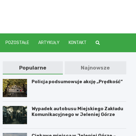
elenia
POZOSTAŁE
ARTYKUŁY
KONTAKT
Popularne
Najnowsze
Policja podsumowuje akcję „Prędkość”
Wypadek autobusu Miejskiego Zakładu
Komunikacyjnego w Jeleniej Górze
Ciekawe miejsca w Jeleniej Górze –