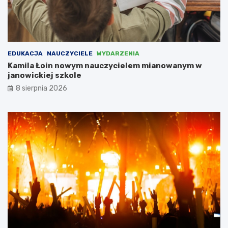
n
p
i
r
o
a
w
c
a
y
EDUKACJA
NAUCZYCIELE
WYDARZENIA
ć
z
Kamila Łoin nowym nauczycielem mianowanym w
N
janowickiej szkole
i
e
8 sierpnia 2026
m
c
a
m
i
,
l
i
c
z
ą
c
n
a