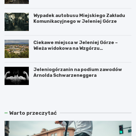
Wypadek autobusu Miejskiego Zakładu
Komunikacyjnego w Jeleniej Górze
Ciekawe miejsca w Jeleniej Górze –
Wieża widokowa na Wzgórzu
Krzywoustego
Jeleniogórzanin na podium zawodów
Arnolda Schwarzeneggera
W
S
a
z
n
k
d
l
a
a
Warto przeczytać
l
r
i
s
z
k
m
a
m
P