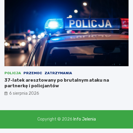
i
,
l
i
c
z
ą
c
n
a
d
o
t
POLICJA
PRZEMOC
ZATRZYMANIA
a
37-latek aresztowany po brutalnym ataku na
c
partnerkę i policjantów
j
6 sierpnia 2026
ę
w
w
y
s
Copyright © 2026
Info Jelenia
o
k