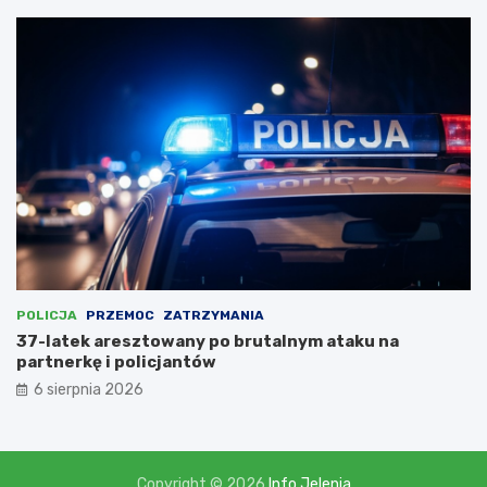
c
a
m
i
,
l
i
c
z
ą
c
n
a
d
o
t
POLICJA
PRZEMOC
ZATRZYMANIA
a
37-latek aresztowany po brutalnym ataku na
c
partnerkę i policjantów
j
6 sierpnia 2026
ę
w
w
y
s
Copyright © 2026
Info Jelenia