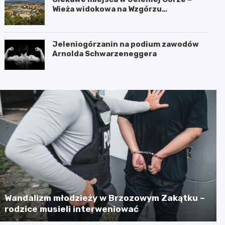
Wieża widokowa na Wzgórzu
Krzywoustego
Jeleniogórzanin na podium zawodów
Arnolda Schwarzeneggera
Wandalizm młodzieży w Brzozowym Zakątku –
rodzice musieli interweniować