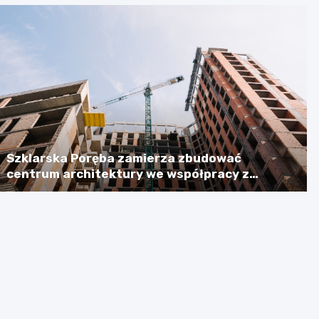
Szklarska Poręba zamierza zbudować
centrum architektury we współpracy z
Niemcami, licząc na dotację w wysokości
ponad 2,3 mln euro