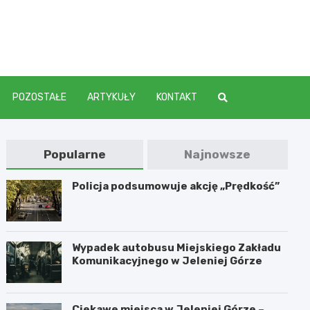
elenia
POZOSTAŁE
ARTYKUŁY
KONTAKT
Popularne
Najnowsze
Policja podsumowuje akcję „Prędkość”
Wypadek autobusu Miejskiego Zakładu
Komunikacyjnego w Jeleniej Górze
Ciekawe miejsca w Jeleniej Górze –