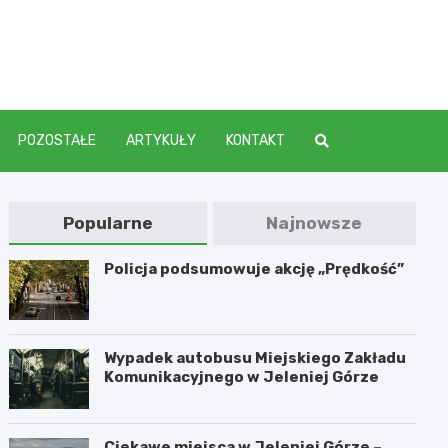
elenia
POZOSTAŁE
ARTYKUŁY
KONTAKT
Popularne
Najnowsze
Policja podsumowuje akcję „Prędkość”
Wypadek autobusu Miejskiego Zakładu
Komunikacyjnego w Jeleniej Górze
Ciekawe miejsca w Jeleniej Górze –