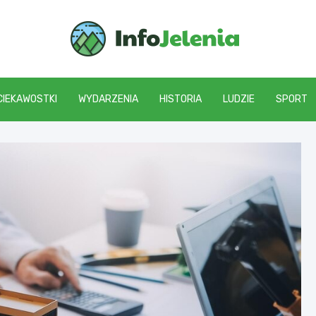
Info J
CIEKAWOSTKI
WYDARZENIA
HISTORIA
LUDZIE
SPORT