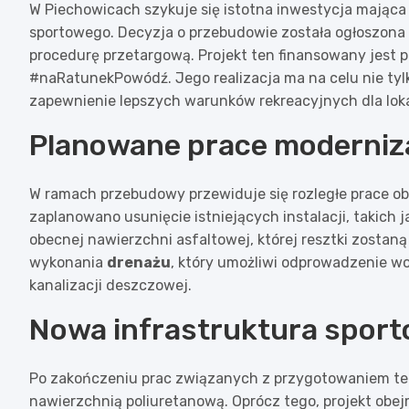
W Piechowicach szykuje się istotna inwestycja mająca
sportowego. Decyzja o przebudowie została ogłoszona 
procedurę przetargową. Projekt ten finansowany jest p
#naRatunekPowódź. Jego realizacja ma na celu nie tylk
zapewnienie lepszych warunków rekreacyjnych dla loka
Planowane prace moderniz
W ramach przebudowy przewiduje się rozległe prace o
zaplanowano usunięcie istniejących instalacji, takich j
obecnej nawierzchni asfaltowej, której resztki zostan
wykonania
drenażu
, który umożliwi odprowadzenie wody
kanalizacji deszczowej.
Nowa infrastruktura spor
Po zakończeniu prac związanych z przygotowaniem te
nawierzchnią poliuretanową. Oprócz tego, projekt obej