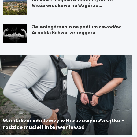
Wieża widokowa na Wzgórzu
Krzywoustego
Jeleniogórzanin na podium zawodów
Arnolda Schwarzeneggera
Wandalizm młodzieży w Brzozowym Zakątku –
rodzice musieli interweniować