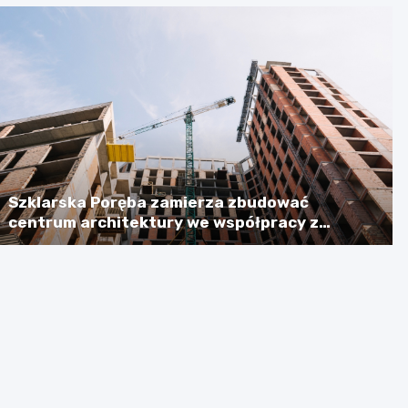
Szklarska Poręba zamierza zbudować
centrum architektury we współpracy z
Niemcami, licząc na dotację w wysokości
ponad 2,3 mln euro