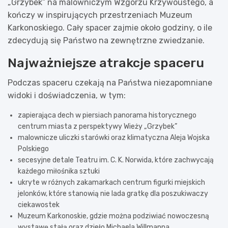
„Grzybek” na malowniczym Wzgórzu Krzywoustego, a
kończy w inspirujących przestrzeniach Muzeum
Karkonoskiego. Cały spacer zajmie około godziny, o ile
zdecydują się Państwo na zewnętrzne zwiedzanie.
Najważniejsze atrakcje spaceru
Podczas spaceru czekają na Państwa niezapomniane
widoki i doświadczenia, w tym:
zapierająca dech w piersiach panorama historycznego
centrum miasta z perspektywy Wieży „Grzybek”
malownicze uliczki starówki oraz klimatyczna Aleja Wojska
Polskiego
secesyjne detale Teatru im. C. K. Norwida, które zachwycają
każdego miłośnika sztuki
ukryte w różnych zakamarkach centrum figurki miejskich
jelonków, które stanowią nie lada gratkę dla poszukiwaczy
ciekawostek
Muzeum Karkonoskie, gdzie można podziwiać nowoczesną
wystawę stałą oraz dzieło Michaela Willmanna