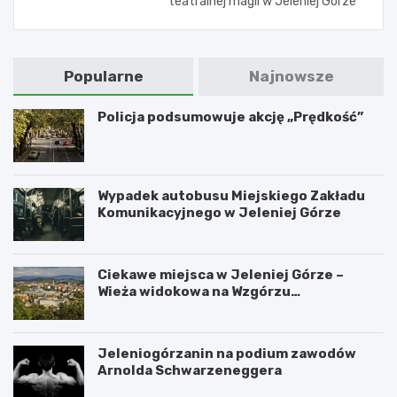
teatralnej magii w Jeleniej Górze
Popularne
Najnowsze
Policja podsumowuje akcję „Prędkość”
Wypadek autobusu Miejskiego Zakładu
Komunikacyjnego w Jeleniej Górze
Ciekawe miejsca w Jeleniej Górze –
Wieża widokowa na Wzgórzu
Krzywoustego
Jeleniogórzanin na podium zawodów
Arnolda Schwarzeneggera
W
S