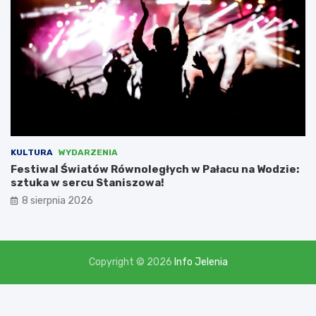
,
l
i
c
z
ą
c
n
a
d
o
t
KULTURA
WYDARZENIA
a
Festiwal Światów Równoległych w Pałacu na Wodzie:
c
sztuka w sercu Staniszowa!
j
8 sierpnia 2026
ę
w
w
y
s
Copyright © 2026
Info Jelenia
o
k
o
ś