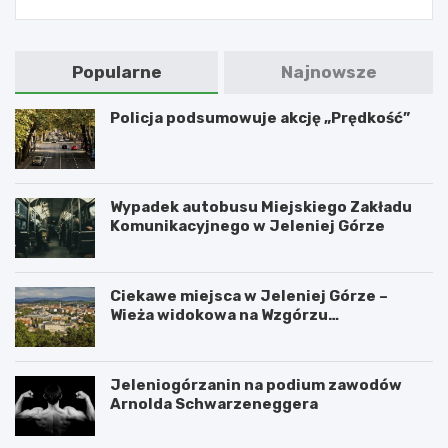
Popularne
Najnowsze
Policja podsumowuje akcję „Prędkość”
Wypadek autobusu Miejskiego Zakładu
Komunikacyjnego w Jeleniej Górze
Ciekawe miejsca w Jeleniej Górze –
Wieża widokowa na Wzgórzu
Krzywoustego
Jeleniogórzanin na podium zawodów
Arnolda Schwarzeneggera
W
S