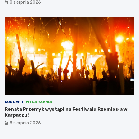
e
8 sierpnia 2026
m
c
a
m
i
,
l
i
c
z
ą
c
n
a
d
o
t
KONCERT
WYDARZENIA
a
Renata Przemyk wystąpi na Festiwalu Rzemiosła w
c
Karpaczu!
j
8 sierpnia 2026
ę
w
w