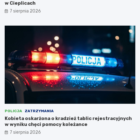
z
z
w Cieplicach
o
b
7 sierpnia 2026
w
u
y
d
m
o
Z
w
a
a
k
ć
ą
c
t
e
k
n
u
t
–
r
r
u
o
m
d
a
z
r
i
c
c
h
POLICJA
ZATRZYMANIA
e
i
Kobieta oskarżona o kradzież tablic rejestracyjnych
m
t
w wyniku chęci pomocy koleżance
u
e
7 sierpnia 2026
s
k
i
t