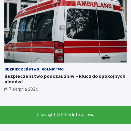
i
,
l
i
c
z
ą
c
n
a
d
o
t
BEZPIECZEŃSTWO
ROLNICTWO
a
Bezpieczeństwo podczas żniw – klucz do spokojnych
c
plonów!
j
7 sierpnia 2026
ę
w
w
y
s
Copyright © 2026
Info Jelenia
o
k
o