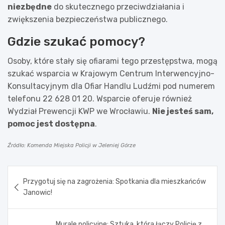
niezbędne
do skutecznego przeciwdziałania i
zwiększenia bezpieczeństwa publicznego.
Gdzie szukać pomocy?
Osoby, które stały się ofiarami tego przestępstwa, mogą
szukać wsparcia w Krajowym Centrum Interwencyjno-
Konsultacyjnym dla Ofiar Handlu Ludźmi pod numerem
telefonu 22 628 01 20. Wsparcie oferuje również
Wydział Prewencji KWP we Wrocławiu.
Nie jesteś sam,
pomoc jest dostępna
.
Źródło: Komenda Miejska Policji w Jeleniej Górze
Nawigacja
Przygotuj się na zagrożenia: Spotkania dla mieszkańców
wpisu
Janowic!
Murale policyjne: Sztuka, która łączy Policję z