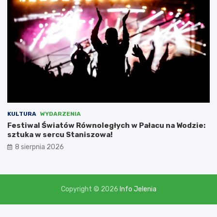
i
,
l
i
c
z
ą
c
n
a
d
o
t
KULTURA
WYDARZENIA
a
Festiwal Światów Równoległych w Pałacu na Wodzie:
c
sztuka w sercu Staniszowa!
j
8 sierpnia 2026
ę
w
w
y
s
Copyright © 2026
Info Jelenia
o
k
o