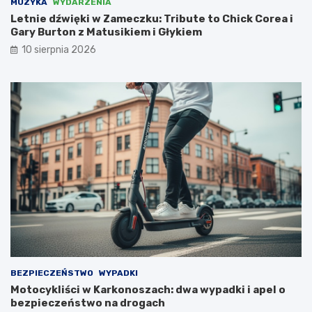
MUZYKA
WYDARZENIA
ć
z
Letnie dźwięki w Zameczku: Tribute to Chick Corea i
N
Gary Burton z Matusikiem i Głykiem
i
e
10 sierpnia 2026
m
c
a
m
i
,
l
i
c
z
ą
c
n
a
d
o
t
BEZPIECZEŃSTWO
WYPADKI
a
Motocykliści w Karkonoszach: dwa wypadki i apel o
c
bezpieczeństwo na drogach
j