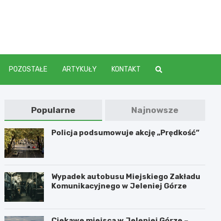
elenia
POZOSTAŁE
ARTYKUŁY
KONTAKT
Popularne
Najnowsze
Policja podsumowuje akcję „Prędkość”
Wypadek autobusu Miejskiego Zakładu
Komunikacyjnego w Jeleniej Górze
Ciekawe miejsca w Jeleniej Górze –