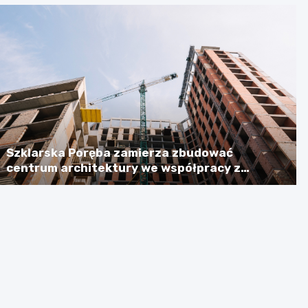
Szklarska Poręba zamierza zbudować
centrum architektury we współpracy z
Niemcami, licząc na dotację w wysokości
ponad 2,3 mln euro