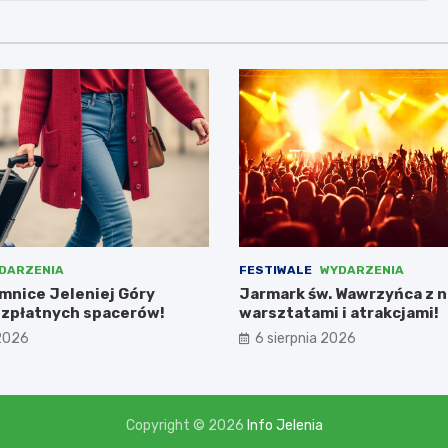
DARZENIA
FESTIWALE
WYDARZENIA
emnice Jeleniej Góry
Jarmark św. Wawrzyńca z 
zpłatnych spacerów!
warsztatami i atrakcjami!
 2026
6 sierpnia 2026
Copyright © 2026
Info Jelenia