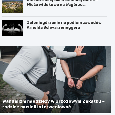
Wieża widokowa na Wzgórzu
Krzywoustego
Jeleniogórzanin na podium zawodów
Arnolda Schwarzeneggera
Wandalizm młodzieży w Brzozowym Zakątku –
rodzice musieli interweniować