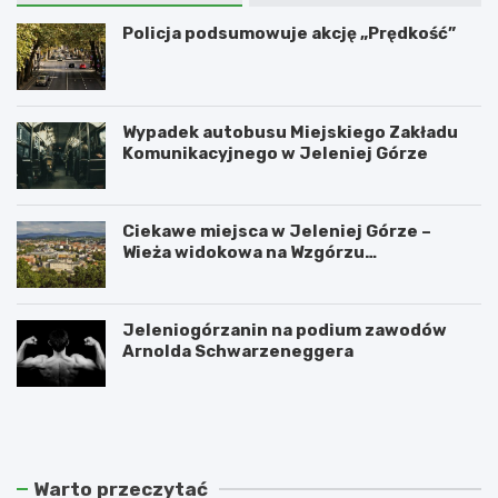
Policja podsumowuje akcję „Prędkość”
Wypadek autobusu Miejskiego Zakładu
Komunikacyjnego w Jeleniej Górze
Ciekawe miejsca w Jeleniej Górze –
Wieża widokowa na Wzgórzu
Krzywoustego
Jeleniogórzanin na podium zawodów
Arnolda Schwarzeneggera
W
S
a
z
n
k
d
l
a
a
Warto przeczytać
l
r