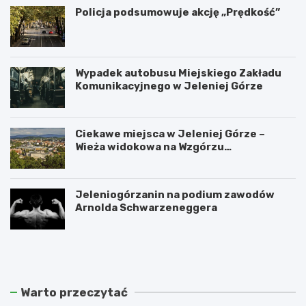
Policja podsumowuje akcję „Prędkość”
Wypadek autobusu Miejskiego Zakładu
Komunikacyjnego w Jeleniej Górze
Ciekawe miejsca w Jeleniej Górze –
Wieża widokowa na Wzgórzu
Krzywoustego
Jeleniogórzanin na podium zawodów
Arnolda Schwarzeneggera
W
S
a
z
n
k
d
l
a
a
Warto przeczytać
l
r
i
s