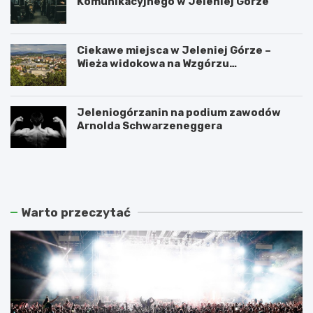
Komunikacyjnego w Jeleniej Górze
Ciekawe miejsca w Jeleniej Górze –
Wieża widokowa na Wzgórzu
Krzywoustego
Jeleniogórzanin na podium zawodów
Arnolda Schwarzeneggera
W
S
a
z
n
k
d
l
a
a
Warto przeczytać
l
r
i
s
z
k
m
a
m
P
ł
o
o
r
d
ę