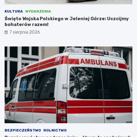
w
c
a
y
KULTURA
WYDARZENIA
ć
z
Święto Wojska Polskiego w Jeleniej Górze: Uczcijmy
N
bohaterów razem!
i
e
7 sierpnia 2026
m
c
a
m
i
,
l
i
c
z
ą
c
n
a
d
o
t
BEZPIECZEŃSTWO
ROLNICTWO
a