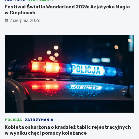
z
z
o
a
Festiwal Światła Wonderland 2026: Azjatycka Magia
z
z
w Cieplicach
o
b
7 sierpnia 2026
w
u
y
d
m
o
Z
w
a
a
k
ć
ą
c
t
e
k
n
u
t
–
r
r
u
o
m
d
a
z
r
i
c
c
h
POLICJA
ZATRZYMANIA
e
i
Kobieta oskarżona o kradzież tablic rejestracyjnych
m
t
w wyniku chęci pomocy koleżance
u
e