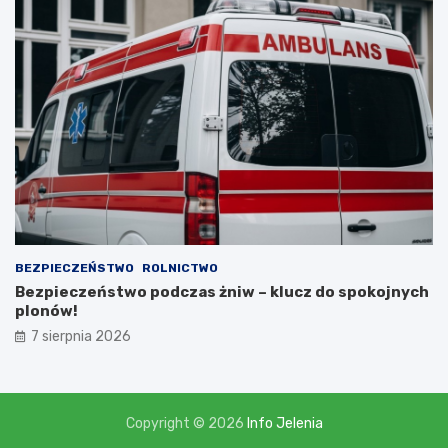
m
i
,
l
i
c
z
ą
c
n
a
d
o
t
BEZPIECZEŃSTWO
ROLNICTWO
a
Bezpieczeństwo podczas żniw – klucz do spokojnych
c
plonów!
j
7 sierpnia 2026
ę
w
w
y
s
Copyright © 2026
Info Jelenia
o