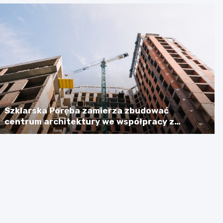
Szklarska Poręba zamierza zbudować
centrum architektury we współpracy z
Niemcami, licząc na dotację w wysokości
ponad 2,3 mln euro