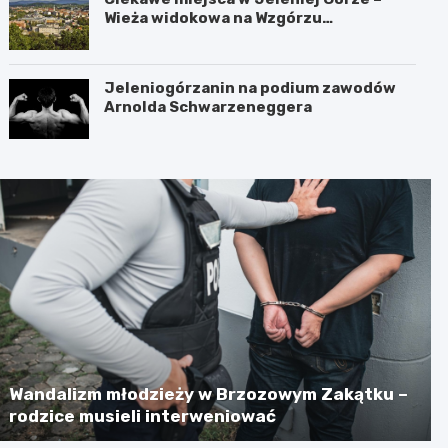
Wieża widokowa na Wzgórzu
Krzywoustego
Jeleniogórzanin na podium zawodów
Arnolda Schwarzeneggera
Wandalizm młodzieży w Brzozowym Zakątku –
rodzice musieli interweniować