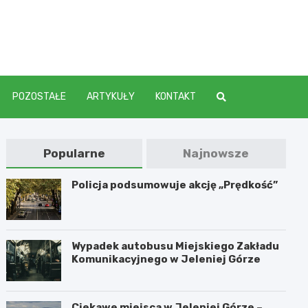
elenia
POZOSTAŁE
ARTYKUŁY
KONTAKT
Popularne
Najnowsze
Policja podsumowuje akcję „Prędkość”
Wypadek autobusu Miejskiego Zakładu
Komunikacyjnego w Jeleniej Górze
Ciekawe miejsca w Jeleniej Górze –