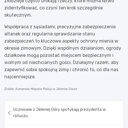
Złodzieje często unikają rzeczy, które można łatwo
zidentyfikować, co czyni ten krok szczególnie
skutecznym.
Współpraca z sąsiadami, precyzyjne zabezpieczenie
altanek oraz regularne sprawdzanie stanu
zabezpieczeń to kluczowe aspekty ochrony mienia w
okresie zimowym. Dzięki wspólnym działaniom, ogrody
działkowe mogą pozostać miejscem bezpiecznym i
wolnym od niechcianych gości. Działajmy razem, aby
zapewnić sobie spokojną zimę i chronić to, co dla nas
najcenniejsze.
Źródło: Komenda Miejska Policji w Jeleniej Górze
Nawigacja
Uczniowie z Jeleniej Góry spotykają prezydenta w
wpisu
ratuszu