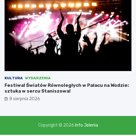
m
i
,
l
i
c
z
ą
c
n
a
d
o
t
KULTURA
WYDARZENIA
a
Festiwal Światów Równoległych w Pałacu na Wodzie:
c
sztuka w sercu Staniszowa!
j
8 sierpnia 2026
ę
w
w
y
s
Copyright © 2026
Info Jelenia
o
k