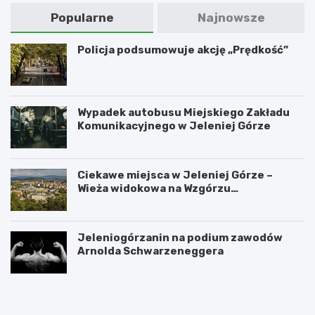
Popularne
Najnowsze
Policja podsumowuje akcję „Prędkość”
Wypadek autobusu Miejskiego Zakładu
Komunikacyjnego w Jeleniej Górze
Ciekawe miejsca w Jeleniej Górze –
Wieża widokowa na Wzgórzu
Krzywoustego
Jeleniogórzanin na podium zawodów
Arnolda Schwarzeneggera
W
S
a
z
n
k
d
l