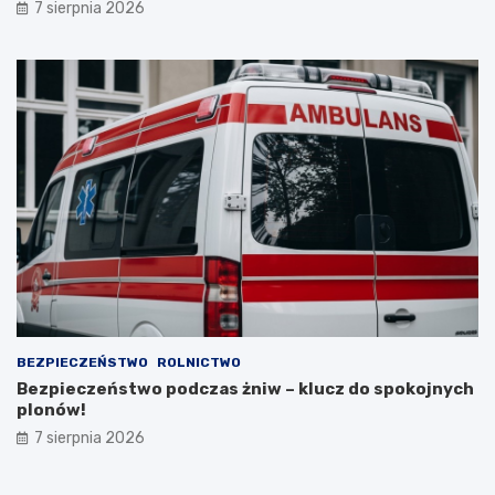
e
7 sierpnia 2026
m
c
a
m
i
,
l
i
c
z
ą
c
n
a
d
o
t
BEZPIECZEŃSTWO
ROLNICTWO
a
Bezpieczeństwo podczas żniw – klucz do spokojnych
c
plonów!
j
7 sierpnia 2026
ę
w
w