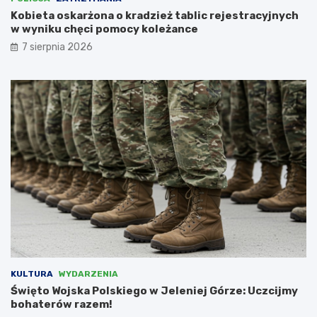
e
i
Kobieta oskarżona o kradzież tablic rejestracyjnych
m
t
w wyniku chęci pomocy koleżance
u
e
7 sierpnia 2026
s
k
i
t
e
u
l
r
i
y
i
w
n
e
t
w
e
s
r
p
w
ó
e
ł
n
p
i
r
o
a
w
c
a
y
KULTURA
WYDARZENIA
ć
z
Święto Wojska Polskiego w Jeleniej Górze: Uczcijmy
N
bohaterów razem!
i