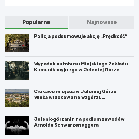
Popularne
Najnowsze
Policja podsumowuje akcję „Prędkość”
Wypadek autobusu Miejskiego Zakładu
Komunikacyjnego w Jeleniej Górze
Ciekawe miejsca w Jeleniej Górze –
Wieża widokowa na Wzgórzu
Krzywoustego
Jeleniogórzanin na podium zawodów
Arnolda Schwarzeneggera
W
S