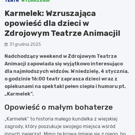
TEATR
WYDARZENIA
Karmelek: Wzruszająca
opowieść dla dzieci w
Zdrojowym Teatrze Animacji!
31 grudnia 2025
Nadchodzący weekend w Zdrojowym Teatrze
Animacji zapowiada się wyjątkowo interesująco
dla najmłodszych widzów. W niedzielę, 4 stycznia,
o godzinie 16:00 teatr zaprasza dzieci wraz z
opiekunami na spektakl pełen ciepła i humoru pt.
„Karmelek”.
Opowieść o małym bohaterze
„Karmelek” to historia małego kundelka z wiejskiej
zagrody, który poszukuje swojego miejsca wśród
innych zwierząt. Mimo że krowa śmieje się z niego, bo