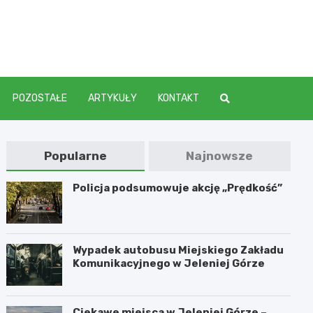
elenia
POZOSTAŁE
ARTYKUŁY
KONTAKT
Popularne
Najnowsze
Policja podsumowuje akcję „Prędkość”
Wypadek autobusu Miejskiego Zakładu
Komunikacyjnego w Jeleniej Górze
Ciekawe miejsca w Jeleniej Górze –