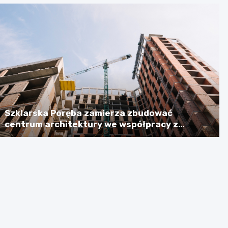
Szklarska Poręba zamierza zbudować
centrum architektury we współpracy z
Niemcami, licząc na dotację w wysokości
ponad 2,3 mln euro