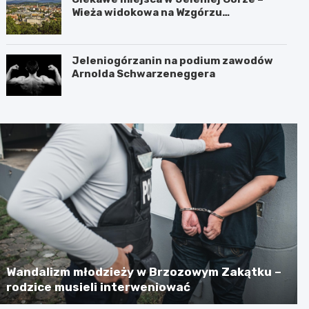
Wieża widokowa na Wzgórzu
Krzywoustego
Jeleniogórzanin na podium zawodów
Arnolda Schwarzeneggera
Wandalizm młodzieży w Brzozowym Zakątku –
rodzice musieli interweniować