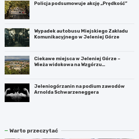
Policja podsumowuje akcję „Prędkość”
Wypadek autobusu Miejskiego Zakładu
Komunikacyjnego w Jeleniej Górze
Ciekawe miejsca w Jeleniej Górze –
Wieża widokowa na Wzgórzu
Krzywoustego
Jeleniogórzanin na podium zawodów
Arnolda Schwarzeneggera
W
S
a
z
n
k
d
l
a
a
Warto przeczytać
l
r
i
s