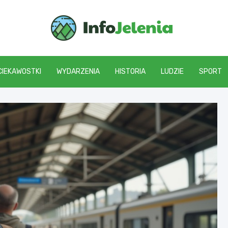
Info J
CIEKAWOSTKI
WYDARZENIA
HISTORIA
LUDZIE
SPORT