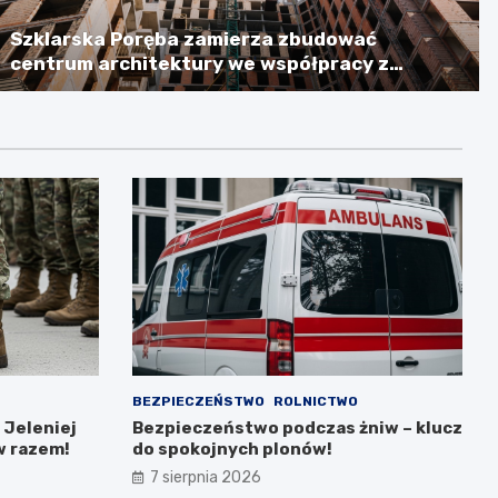
Szklarska Poręba zamierza zbudować
centrum architektury we współpracy z
Niemcami, licząc na dotację w wysokości
ponad 2,3 mln euro
BEZPIECZEŃSTWO
ROLNICTWO
 Jeleniej
Bezpieczeństwo podczas żniw – klucz
w razem!
do spokojnych plonów!
7 sierpnia 2026