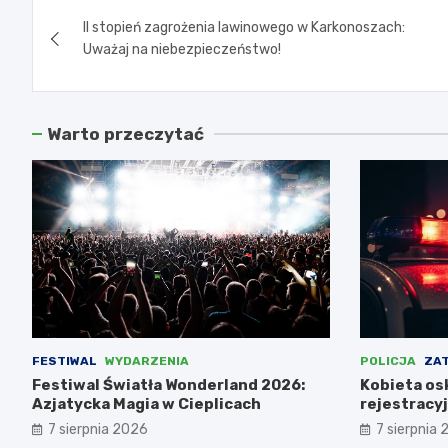
Nawigacja
II stopień zagrożenia lawinowego w Karkonoszach:
wpisu
Uważaj na niebezpieczeństwo!
Warto przeczytać
FESTIWAL
WYDARZENIA
POLICJA
ZA
Festiwal Światła Wonderland 2026:
Kobieta osk
Azjatycka Magia w Cieplicach
rejestracy
pomocy ko
7 sierpnia 2026
7 sierpnia