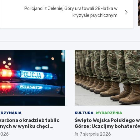
Policjanci z Jeleniej Góry uratowali 28-latka w
kryzysie psychicznym
TRZYMANIA
KULTURA
WYDARZENIA
arżona o kradzież tablic
Święto Wojska Polskiego w
jnych w wyniku chęci
Górze: Uczcijmy bohateró
leżance
 2026
7 sierpnia 2026