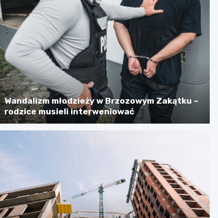
Wandalizm młodzieży w Brzozowym Zakątku –
rodzice musieli interweniować