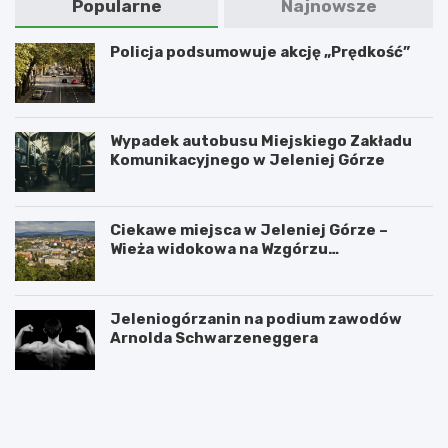
Popularne
Najnowsze
Policja podsumowuje akcję „Prędkość”
Wypadek autobusu Miejskiego Zakładu
Komunikacyjnego w Jeleniej Górze
Ciekawe miejsca w Jeleniej Górze –
Wieża widokowa na Wzgórzu
Krzywoustego
Jeleniogórzanin na podium zawodów
Arnolda Schwarzeneggera
W
S
a
z
n
k
d
l
a
a