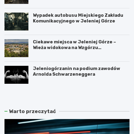
Wypadek autobusu Miejskiego Zakładu
Komunikacyjnego w Jeleniej Górze
Ciekawe miejsca w Jeleniej Górze –
Wieża widokowa na Wzgórzu
Krzywoustego
Jeleniogórzanin na podium zawodów
Arnolda Schwarzeneggera
W
S
a
z
n
k
d
l
a
a
Warto przeczytać
l
r
i
s
z
k
m
a
m
P