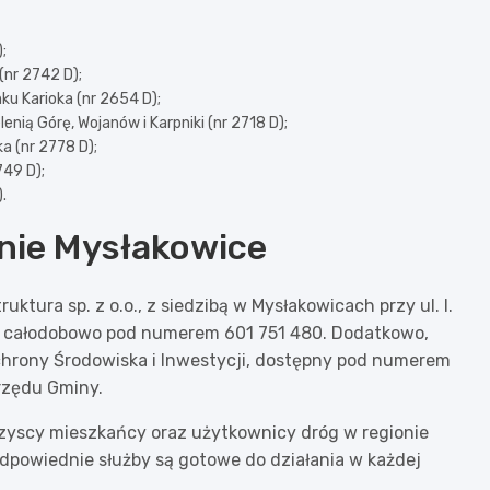
;
(nr 2742 D);
ku Karioka (nr 2654 D);
enią Górę, Wojanów i Karpniki (nr 2718 D);
a (nr 2778 D);
749 D);
.
nie Mysłakowice
ura sp. z o.o., z siedzibą w Mysłakowicach przy ul. I.
ać całodobowo pod numerem 601 751 480. Dodatkowo,
chrony Środowiska i Inwestycji, dostępny pod numerem
Urzędu Gminy.
zyscy mieszkańcy oraz użytkownicy dróg w regionie
odpowiednie służby są gotowe do działania w każdej