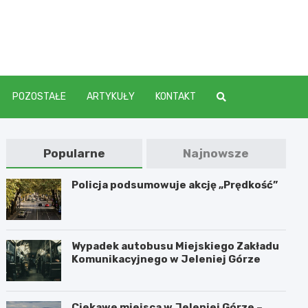
elenia
POZOSTAŁE
ARTYKUŁY
KONTAKT
Popularne
Najnowsze
Policja podsumowuje akcję „Prędkość”
Wypadek autobusu Miejskiego Zakładu
Komunikacyjnego w Jeleniej Górze
Ciekawe miejsca w Jeleniej Górze –