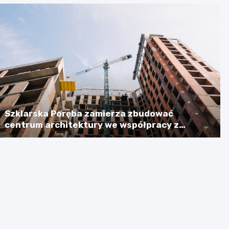
Szklarska Poręba zamierza zbudować
centrum architektury we współpracy z
Niemcami, licząc na dotację w wysokości
ponad 2,3 mln euro