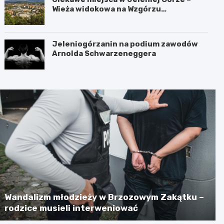
Wieża widokowa na Wzgórzu
Krzywoustego
Jeleniogórzanin na podium zawodów
Arnolda Schwarzeneggera
Wandalizm młodzieży w Brzozowym Zakątku –
rodzice musieli interweniować