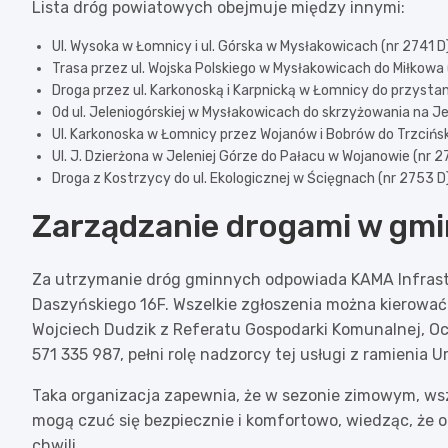
Lista dróg powiatowych obejmuje między innymi:
Ul. Wysoka w Łomnicy i ul. Górska w Mysłakowicach (nr 2741 D)
Trasa przez ul. Wojska Polskiego w Mysłakowicach do Miłkowa 
Droga przez ul. Karkonoską i Karpnicką w Łomnicy do przystan
Od ul. Jeleniogórskiej w Mysłakowicach do skrzyżowania na Jel
Ul. Karkonoska w Łomnicy przez Wojanów i Bobrów do Trzcińsk
Ul. J. Dzierżona w Jeleniej Górze do Pałacu w Wojanowie (nr 2
Droga z Kostrzycy do ul. Ekologicznej w Ścięgnach (nr 2753 D)
Zarządzanie drogami w gmi
Za utrzymanie dróg gminnych odpowiada KAMA Infrastrukt
Daszyńskiego 16F. Wszelkie zgłoszenia można kierow
Wojciech Dudzik z Referatu Gospodarki Komunalnej, O
571 335 987, pełni rolę nadzorcy tej usługi z ramienia 
Taka organizacja zapewnia, że w sezonie zimowym, ws
mogą czuć się bezpiecznie i komfortowo, wiedząc, że 
chwili.