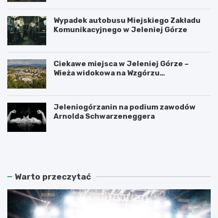
Wypadek autobusu Miejskiego Zakładu
Komunikacyjnego w Jeleniej Górze
Ciekawe miejsca w Jeleniej Górze –
Wieża widokowa na Wzgórzu
Krzywoustego
Jeleniogórzanin na podium zawodów
Arnolda Schwarzeneggera
W
S
a
z
n
k
d
l
a
a
Warto przeczytać
l
r
i
s
z
k
m
a
m
P