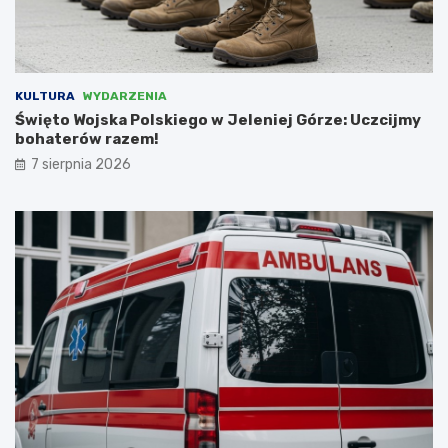
n
p
i
r
o
a
w
c
a
y
KULTURA
WYDARZENIA
ć
z
Święto Wojska Polskiego w Jeleniej Górze: Uczcijmy
N
bohaterów razem!
i
e
7 sierpnia 2026
m
c
a
m
i
,
l
i
c
z
ą
c
n
a
d