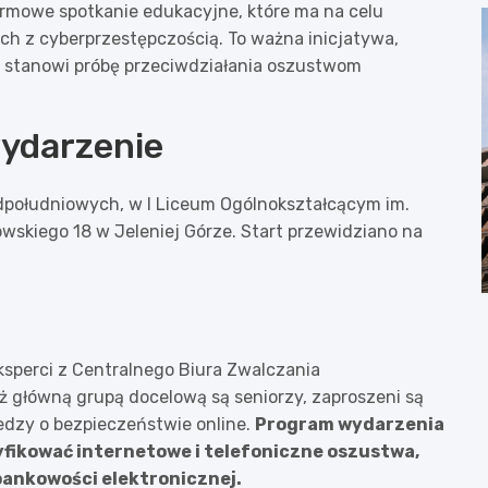
armowe spotkanie edukacyjne, które ma na celu
h z cyberprzestępczością. To ważna inicjatywa,
ra stanowi próbę przeciwdziałania oszustwom
wydarzenie
dpołudniowych, w I Liceum Ogólnokształcącym im.
wskiego 18 w Jeleniej Górze. Start przewidziano na
ksperci z Centralnego Biura Zwalczania
ż główną grupą docelową są seniorzy, zaproszeni są
edzy o bezpieczeństwie online.
Program wydarzenia
yfikować internetowe i telefoniczne oszustwa,
bankowości elektronicznej.