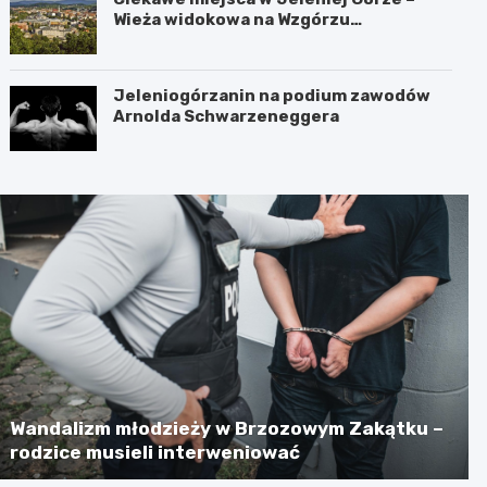
Wieża widokowa na Wzgórzu
Krzywoustego
Jeleniogórzanin na podium zawodów
Arnolda Schwarzeneggera
Wandalizm młodzieży w Brzozowym Zakątku –
rodzice musieli interweniować