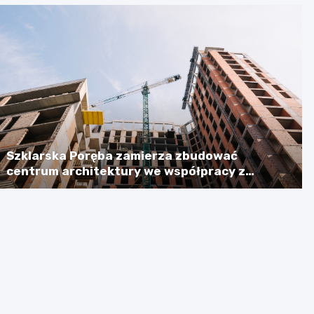
Szklarska Poręba zamierza zbudować
centrum architektury we współpracy z
Niemcami, licząc na dotację w wysokości
ponad 2,3 mln euro