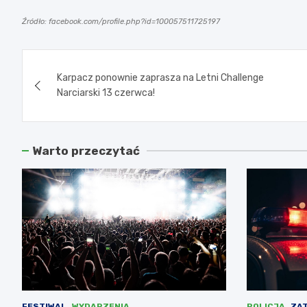
Źródło: facebook.com/profile.php?id=100057511725197
Nawigacja
Karpacz ponownie zaprasza na Letni Challenge
wpisu
Narciarski 13 czerwca!
Warto przeczytać
FESTIWAL
WYDARZENIA
POLICJA
ZA