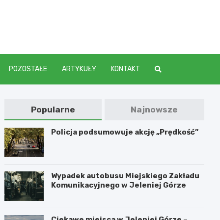
elenia
POZOSTAŁE
ARTYKUŁY
KONTAKT
Popularne
Najnowsze
Policja podsumowuje akcję „Prędkość”
Wypadek autobusu Miejskiego Zakładu
Komunikacyjnego w Jeleniej Górze
Ciekawe miejsca w Jeleniej Górze –