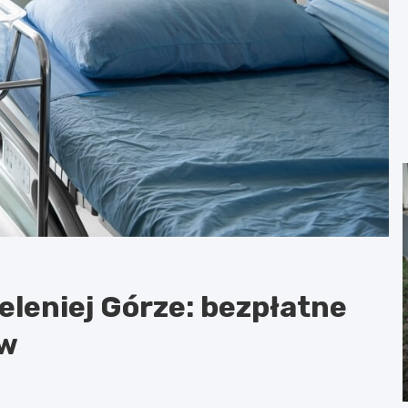
leniej Górze: bezpłatne
ów