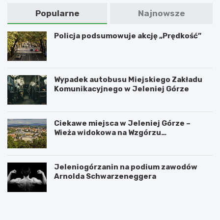
Popularne
Najnowsze
Policja podsumowuje akcję „Prędkość”
Wypadek autobusu Miejskiego Zakładu
Komunikacyjnego w Jeleniej Górze
Ciekawe miejsca w Jeleniej Górze –
Wieża widokowa na Wzgórzu
Krzywoustego
Jeleniogórzanin na podium zawodów
Arnolda Schwarzeneggera
W
S
a
z
n
k
d
l