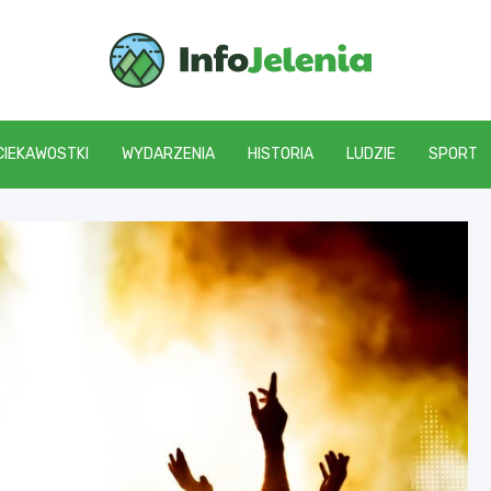
Info J
CIEKAWOSTKI
WYDARZENIA
HISTORIA
LUDZIE
SPORT