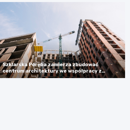
Szklarska Poręba zamierza zbudować
centrum architektury we współpracy z
Niemcami, licząc na dotację w wysokości
ponad 2,3 mln euro