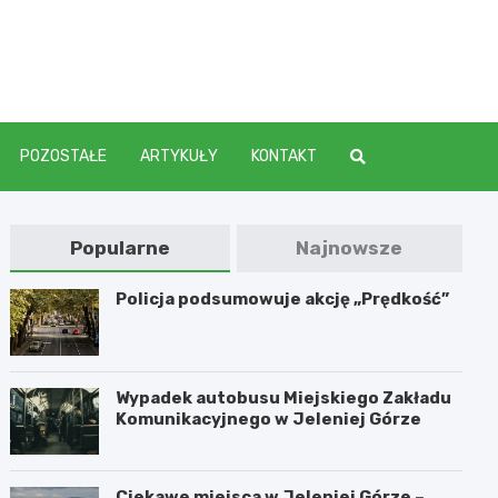
elenia
POZOSTAŁE
ARTYKUŁY
KONTAKT
Popularne
Najnowsze
Policja podsumowuje akcję „Prędkość”
Wypadek autobusu Miejskiego Zakładu
Komunikacyjnego w Jeleniej Górze
Ciekawe miejsca w Jeleniej Górze –