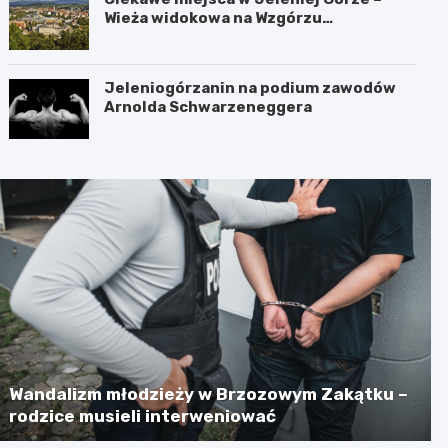
Wieża widokowa na Wzgórzu
Krzywoustego
Jeleniogórzanin na podium zawodów
Arnolda Schwarzeneggera
Wandalizm młodzieży w Brzozowym Zakątku –
rodzice musieli interweniować