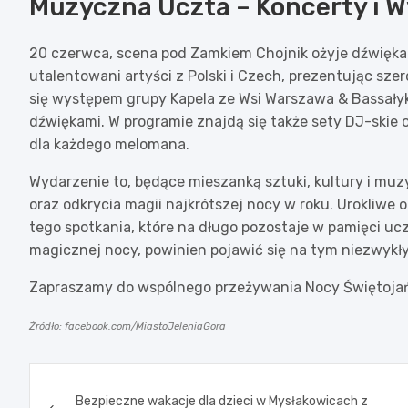
Muzyczna Uczta – Koncerty i 
20 czerwca, scena pod Zamkiem Chojnik ożyje dźwięka
utalentowani artyści z Polski i Czech, prezentując s
się występem grupy Kapela ze Wsi Warszawa & Bassałyk
dźwiękami. W programie znajdą się także sety DJ-ski
dla każdego melomana.
Wydarzenie to, będące mieszanką sztuki, kultury i muzy
oraz odkrycia magii najkrótszej nocy w roku. Urokliwe
tego spotkania, które na długo pozostaje w pamięci ucz
magicznej nocy, powinien pojawić się na tym niezwyk
Zapraszamy do wspólnego przeżywania Nocy Świętojańs
Źródło: facebook.com/MiastoJeleniaGora
Nawigacja
Bezpieczne wakacje dla dzieci w Mysłakowicach z