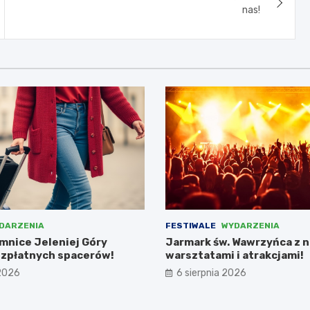
nas!
DARZENIA
FESTIWALE
WYDARZENIA
emnice Jeleniej Góry
Jarmark św. Wawrzyńca z 
zpłatnych spacerów!
warsztatami i atrakcjami!
 2026
6 sierpnia 2026